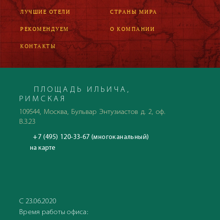
ЛУЧШИЕ ОТЕЛИ
СТРАНЫ МИРА
РЕКОМЕНДУЕМ
О КОМПАНИИ
КОНТАКТЫ
ПЛОЩАДЬ ИЛЬИЧА,
РИМСКАЯ
109544, Москва, Бульвар Энтузиастов д. 2, оф.
В.3.23
+7 (495) 120-33-67 (многоканальный)
на карте
С 23.06.2020
Время работы офиса: