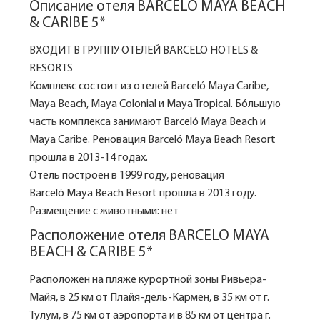
Описание отеля BARCELO MAYA BEACH
& CARIBE 5*
ВХОДИТ В ГРУППУ ОТЕЛЕЙ BARCELO HOTELS &
RESORTS
Комплекс состоит из отелей Barceló Maya Caribe,
Maya Beach, Maya Colonial и Maya Tropical. Бóльшую
часть комплекса занимают Barceló Maya Beach и
Maya Сaribe. Реновация Barceló Maya Beach Resort
прошла в 2013-14 годах.
Отель построен в 1999 году, реновация
Barceló Maya Beach Resort прошла в 2013 году.
Размещение с животными: нет
Расположение отеля BARCELO MAYA
BEACH & CARIBE 5*
Расположен на пляже курортной зоны Ривьера-
Майя, в 25 км от Плайя-дель-Кармен, в 35 км от г.
Тулум, в 75 км от аэропорта и в 85 км от центра г.