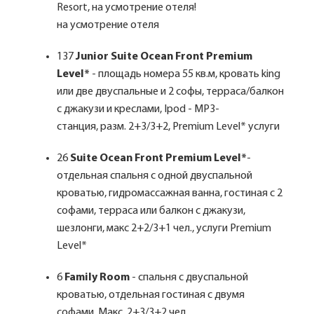
Resort, на усмотрение отеля!
на усмотрение отеля
137
Junior Suite Ocean Front Premium
Level*
- площадь номера 55 кв.м, кровать king
или две двуспальные и 2 софы, терраса/балкон
с джакузи и креслами, Ipod - MP3-
станция, разм. 2+3/3+2, Premium Level* услуги
26
Suite Ocean Front Premium Level*
-
отдельная спальня с одной двуспальной
кроватью, гидромассажная ванна, гостиная с 2
софами, терраса или балкон с джакузи,
шезлонги, макс 2+2/3+1 чел., услуги Premium
Level*
6
Family Room
- спальня с двуспальной
кроватью, отдельная гостиная с двумя
софами. Макс. 2+3/3+2 чел.