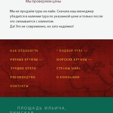
Мы проверяем цены
Мы не продаём туры он-лайн. Сначала наш менеджер
убедится в наличии тура по указанной цене и только после
это связывается с клиентом.
Да! Это не современно, но зато надёжно!
КАК ОТДОХНУТЬ
* ПОДБОР ТУРА >>
РЕЧНЫЕ КРУИЗЫ >>
МОРСКИЕ КРУИЗЫ >>
ЛУЧШИЕ ОТЕЛИ
СТРАНЫ МИРА
РЕКОМЕНДУЕМ
О КОМПАНИИ
КОНТАКТЫ
ПЛОЩАДЬ ИЛЬИЧА,