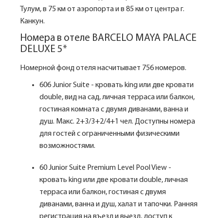
Тулум, в 75 км от аэропорта и в 85 км от центра г.
Канкун.
Номера в отеле BARCELO MAYA PALACE
DELUXE 5*
Номерной фонд отеля насчитывает 756 номеров.
606 Junior Suite - кровать king или две кровати
double, вид на сад, личная терраса или балкон,
гостиная комната с двумя диванами, ванна и
душ. Макс. 2+3/3+2/4+1 чел. Доступны номера
для гостей с ограниченными физическими
возможностями.
60 Junior Suite Premium Level Pool View -
кровать king или две кровати double, личная
терраса или балкон, гостиная с двумя
диванами, ванна и душ, халат и тапочки. Ранняя
регистрация на въезд и выезд, доступ к