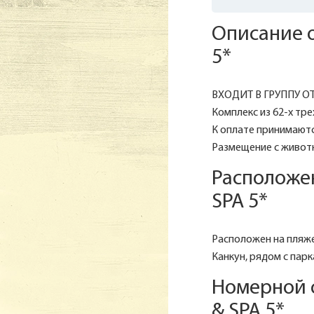
Описание 
5*
ВХОДИТ В ГРУППУ О
Комплекс из 62-х тр
К оплате принимаются
Размещение с живот
Расположе
SPA 5*
Расположен на пляже,
Канкун, рядом с пар
Номерной 
& SPA 5*