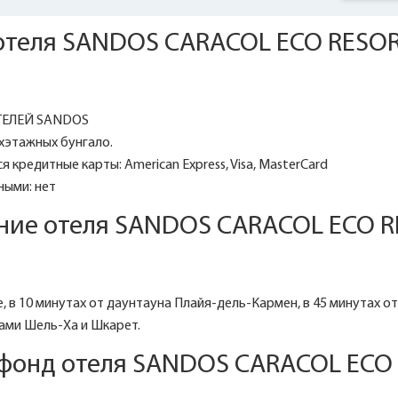
отеля SANDOS CARACOL ECO RESO
ТЕЛЕЙ SANDOS
ехэтажных бунгало.
 кредитные карты: American Express, Visa, MasterCard
ными: нет
ние отеля SANDOS CARACOL ECO R
 в 10 минутах от даунтауна Плайя-дель-Кармен, в 45 минутах от
ками Шель-Ха и Шкарет.
фонд отеля SANDOS CARACOL ECO