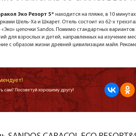
ракол Эко Резорт 5*
находится на пляже, в 10 минута
рками Шель-Ха и Шкарет. Отель состоит из 62-х трехэт
 «Эко» цепочки Sandos. Помимо стандартных вариантов 
й для взрослых и детей, направленных на изучение мес
ние с образом жизни древней цивилизации майя. Реком
мендует!
ь сам? Посоветуй хорошему другу!