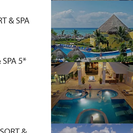
T & SPA
 SPA 5*
ESORT &