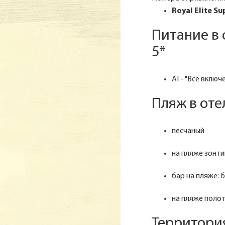
Royal Elite S
Питание в
5*
AI - "Всё включ
Пляж в оте
песчаный
на пляже зонтик
бар на пляже: 
на пляже полот
Территори