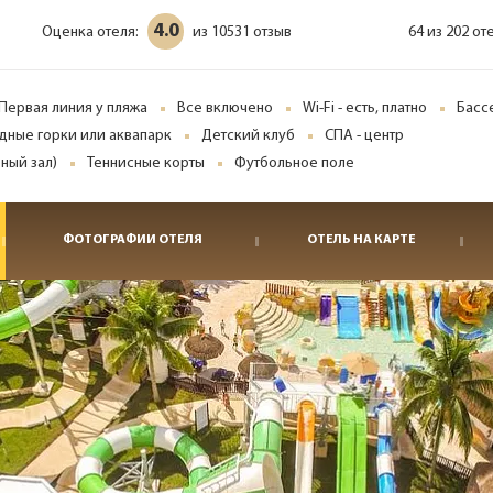
4.0
Оценка отеля:
10531 отзыв
64 из 202 от
из
Первая линия у пляжа
Все включено
Wi-Fi - есть, платно
Басс
дные горки или аквапарк
Детский клуб
СПА - центр
ный зал)
Теннисные корты
Футбольное поле
ФОТОГРАФИИ ОТЕЛЯ
ОТЕЛЬ НА КАРТЕ