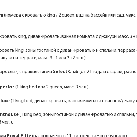
om
(номера с кроватью king / 2 queen, вид на бассейн или сад, макс
кровать king, диван-кровать, ванная комната с джакузи, макс. 3+1
ровать king, зоны гостиной с диван-кроватью и спальни, терраса 
акузи на террасе, макс. 3+1 или 2+2 чел.).
зрослых, с привилегиями
Select Club
(от 21 года и старше, расп
uperior
(1 king bed или 2 queen, макс. 3 чел.),
eluxe
(1 king bed, диван-кровать, ванная комната с ванной/джакузи,
enthouse
(1 king bed, зоны гостиной с диван-кроватью и спальни, 
 чел.).
ями
Royal Elite
(расположены в 11-ти трехэтажных бунгало):