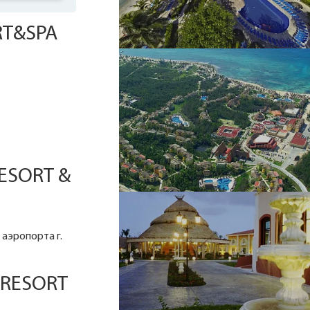
RT&SPA
ESORT &
 аэропорта г.
 RESORT