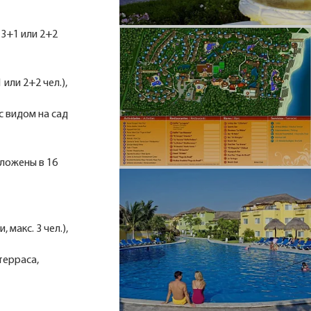
. 3+1 или 2+2
 или 2+2 чел.),
с видом на сад
оложены в 16
 макс. 3 чел.),
терраса,