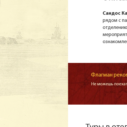
Сандос Ка
рядом с па
отделению
мероприяти
ознакомле
Флагман реко
Не можешь поехат