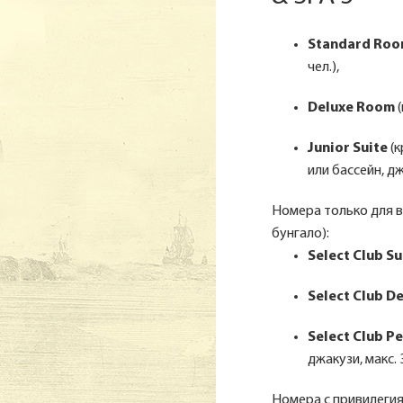
Standard Ro
чел.),
Deluxe Room
(
Junior Suite
(к
или бассейн, дж
Номера только для в
бунгало):
Select Club S
Select Club D
Select Club P
джакузи, макс. 3
Номера с привилеги