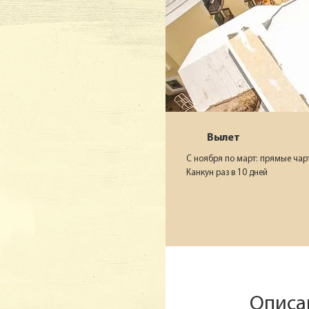
Вылет
С ноября по март: прямые чар
Канкун раз в 10 дней
Описа