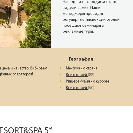
Наш девиз – «продаём то, что
видели сами». Наши
менеджеры проводят
регулярные инспекции отелей,
посещают семинары и
рекламные туры.
Мы проверяем
цены
География
 цена и качество! Вибираем
Мексика - о стране
Мы не продаём туры он-лайн.
дёжных операторов!
Всего отелей
(88)
Сначала наш менеджер
Ривьера-Майя - о курорте
убедится в наличии тура по
указанной цене и только после
Всего отелей
(50)
это связывается с клиентом.
Да! Это не современно, но зато
надёжно!
ESORT&SPA 5*