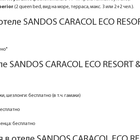
uperior
(2 queen bed, вид на море, терраса, макс. 3 или 2+2 чел.).
 отеле SANDOS CARACOL ECO RESOR
ено"
ле SANDOS CARACOL ECO RESORT &
и, шезлонги: бесплатно (в т.ч. гамаки)
бесплатно
енца: бесплатно
я в отеле SANDOS CARACOL ECO R