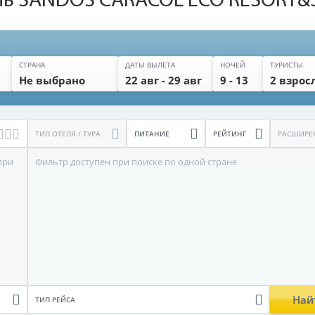
ель SANDOS CARACOL ECO RESORT&S
СТРАНА
ДАТЫ ВЫЛЕТА
НОЧЕЙ
ТУРИСТЫ
Не выбрано
22 авг - 29 авг
9 - 13
2 взрос
ТИП ОТЕЛЯ / ТУРА
ПИТАНИЕ
РЕЙТИНГ
при
Фильтр доступен при поиске по одной стране
Най
ТИП РЕЙСА