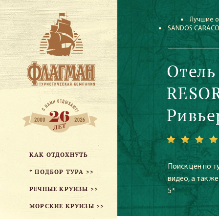
Лучшие о
SANDOS CARACOL
Отель
RESOR
Ривье
КАК ОТДОХНУТЬ
Поиск цен по т
* ПОДБОР ТУРА >>
видео, а так 
РЕЧНЫЕ КРУИЗЫ >>
5*
МОРСКИЕ КРУИЗЫ >>