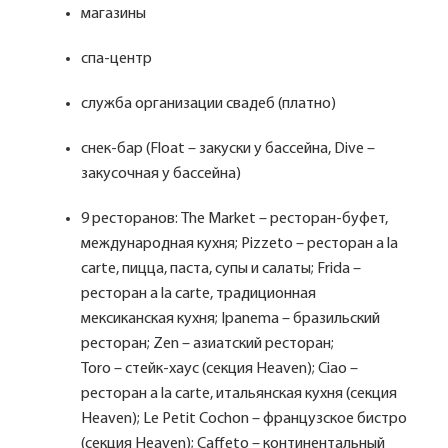
магазины
спа-центр
служба организации свадеб (платно)
снек-бар (Float – закуски у бассейна, Dive –
закусочная у бассейна)
9 ресторанов: The Market – ресторан-буфет,
международная кухня; Pizzeto – ресторан a la
carte, пицца, паста, супы и салаты; Frida –
ресторан a la carte, традиционная
мексиканская кухня; Ipanema – бразильский
ресторан; Zen – азиатский ресторан;
Toro – стейк-хаус (секция Heaven); Ciao –
ресторан a la carte, итальянская кухня (секция
Heaven); Le Petit Cochon – французское бистро
(секция Heaven); Caffeto – континентальный