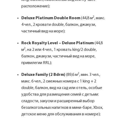
расположение);
2
Deluxe Platinum Double Room
(44,8 м
, макс.
4 чел., 2 кровати double, балкон, джакузи,
частичный вид на море);
Rock Royalty Level – Deluxe Platinum
(44,8
2
м
, на 2 или 4 чел., 1 кровать king/2 double,
балкон, джакузи, частичный вид на море,
привилегии RRL);
2
Deluxe Family (2 Bdrm)
(89,6 м
, мин. 3 чел.,
макс. 6 чел., 2 смежных номера с 1 king + 2
double, балкон, вид на сад или отель, особые
удобства для размещения семей с детьми:
сладости, закуски и расширенный выбор
безалкогольных напитков в мини-баре, Xbox,
детское меню для обслуживания в номере);