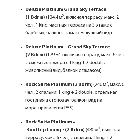
Deluxe Platinum Grand Sky Terrace
2
(1 Bdrm)
(134,4 м
, включая террасу, макс. 2
чел., 1 king, частная терраса на 3 этаже с
барбекю, балкон с гамаком, лучший вид);
Deluxe Platinum – Grand Sky Terrace
2
(2 Bdrm)
(179 м
, включая террасу, макс. 6 чел.,
2 смежных номера с 1 king + 2 double,
живописный вид, балкон с гамаком);
2
Rock Suite Platinum (2 Bdrm)
(240 м
, макс. 6
чел., 2 спальни: 1 king + 2 double, отдельная
гостиная и столовая, балкон, вид на
море, привилегии PAS);
Rock Suite Platinum –
2
Rooftop Lounge (2 Bdrm)
(480 м
, включая
террасу, макс. 6 чел., 2 спальни: 1 king + 2