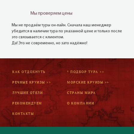
Мы проверяем цены
Мы не продаём туры он-лайн. Сначала наш менеджер
убедится в наличии тура по указанной цене и только после
это связывается с клиентом.
Да! Это не современно, но зато надёжно!
КАК ОТДОХНУТЬ
* ПОДБОР ТУРА >>
РЕЧНЫЕ КРУИЗЫ >>
МОРСКИЕ КРУИЗЫ >>
ЛУЧШИЕ ОТЕЛИ
СТРАНЫ МИРА
РЕКОМЕНДУЕМ
О КОМПАНИИ
КОНТАКТЫ