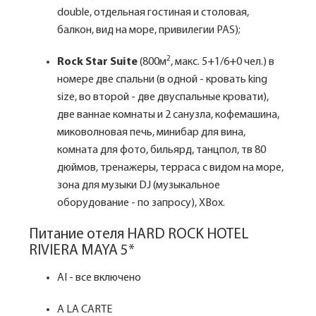
double, отдельная гостиная и столовая,
балкон, вид на море, привилегии PAS);
2
Rock Star Suite
(800м
, макс. 5+1/6+0 чел.) в
номере две спальни (в одной - кровать king
size, во второй - две двуспальные кровати),
две ваннае комнаты и 2 санузла, кофемашина,
миковолновая печь, минибар для вина,
комната для фото, бильярд, танцпол, тв 80
дюймов, тренажеры, терраса с видом на море,
зона для музыки DJ (музыкальное
оборудование - по запросу), XBox.
Питание отеля HARD ROCK HOTEL
RIVIERA MAYA 5*
AI - все включено
A LA CARTE