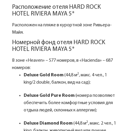
Расположение отеля HARD ROCK
HOTEL RIVIERA MAYA 5*
Расположен на пляже в курортной зоне Ривьера-
Майя.
Номерной фонд отеля HARD ROCK
HOTEL RIVIERA MAYA 5*
В зоне «Heaven» – 577 номеров, в «Hacienda» – 687
номеров:
2
Deluxe Gold Room
(44,8 м
, макс. 4 чел., 1
king/2 double, балкон, вид на сад);
Deluxe Gold Pure Room
(номера позволяют
обеспечить более комфортные условия для
отдыха людей, склонных к аллергии);
2
Deluxe Diamond Room
(44,8 м
, макс. 2 чел., 1
king, балкон, живописный вид или лучшее