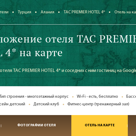
тели
Турция
Алания
TAC PREMIER HOTEL 4*
Отель на к
ложение отеля TAC PREMI
 4* на карте
теля TAC PREMIER HOTEL 4* и соседних с ним гостиниц на Googl
Тип строения - многоэтажный корпус
Wi-Fi - есть, бесплатно
Басс
сейн детский
Детский клуб
Фитнес-центр (тренажерный зал)
ФОТОГРАФИИ ОТЕЛЯ
ОТЕЛЬ НА КАРТЕ