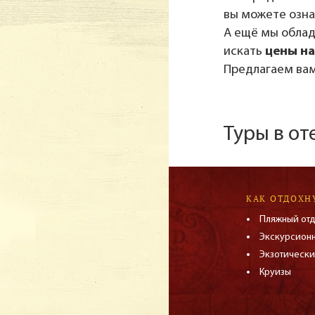
вы можете озн
А ещё мы обла
искать
цены на
Предлагаем вам
Туры в от
КАК ОТДОХН
Пляжный от
Экскурсион
Экзотически
Круизы