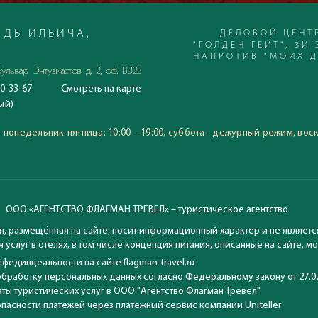
ДЕЛОВОЙ ЦЕНТ
ДЬ ИЛЬИЧА,
"ГОЛДЕН ГЕЙТ", 3Й 
НАПРОТИВ "МОИХ 
ульвар Энтузиастов д. 2, оф. В.3.23
0-33-67
Смотреть
на карте
С 23.06.2020
ый)
Время работы офиса:
понедельник-пятница: 10:00
:
понедельник-пятница: 10:00 – 19:00, суббота - дежурный режим, вос
воскресение: выходной
ООО «АГЕНТСТВО ФЛАГМАН ТРЕВЕЛ» – туристическое агентство
, размещённая на сайте, носит информационный характер и не являетс
 услуг в отелях, в том числе концепция питания, описанные на сайте, 
фединцеальности на сайте flagman-travel.ru
обработку персональных данных согласно Федеральному закону от 27.0
ты туристических услуг в ООО "Агентство Флагман Тревел"
опасности платежей через платежный сервис компании Uniteller