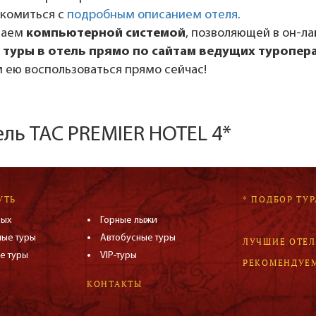
акомиться с
подробным описанием отеля
.
даем
компьютерной системой
, позволяющей в он-л
 туры в отель прямо по сайтам ведущих туропер
 ею воспользоваться прямо сейчас!
ель TAC PREMIER HOTEL 4*
УТЬ
* ПОДБОР ТУР
дых
Горные лыжи
ные туры
Автобусные туры
ЛУЧШИЕ ОТЕ
е туры
VIP-туры
РЕКОМЕНДУЕ
КОНТАКТЫ