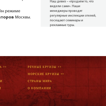
Наш девиз – «продаём то, что
видели сами». Наши
айн режиме
менеджеры проводят
регулярные инспекции отелей,
аторов
Москвы.
посещают семинары и
рекламные туры.
Мы проверяем
цены
Мы не продаём туры он-лайн.
Сначала наш менеджер
убедится в наличии тура по
А >>
РЕЧНЫЕ КРУИЗЫ >>
указанной цене и только после
МОРСКИЕ КРУИЗЫ >>
это связывается с клиентом.
Да! Это не современно, но зато
ЛИ
СТРАНЫ МИРА
надёжно!
М
О КОМПАНИИ