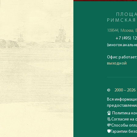
ПЛОЩА
РИМСКАЯ
109544, Москва, Б
+7 (495) 12
(многоканальн
Офис работает
выходной
©
2000 – 2026
Вся информация
предоставления
🔏
Политика кон
📃
Согласие на 
💸
Способы опла
🛡️
Гарантии без