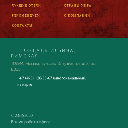
ЛУЧШИЕ ОТЕЛИ
СТРАНЫ МИРА
РЕКОМЕНДУЕМ
О КОМПАНИИ
КОНТАКТЫ
ПЛОЩАДЬ ИЛЬИЧА,
РИМСКАЯ
109544, Москва, Бульвар Энтузиастов д. 2, оф.
В.3.23
+7 (495) 120-33-67 (многоканальный)
на карте
С 23.06.2020
Время работы офиса: