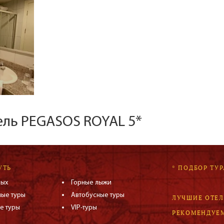
ель PEGASOS ROYAL 5*
УТЬ
* ПОДБОР ТУР
дых
Горные лыжи
ные туры
Автобусные туры
ЛУЧШИЕ ОТЕ
е туры
VIP-туры
РЕКОМЕНДУЕ