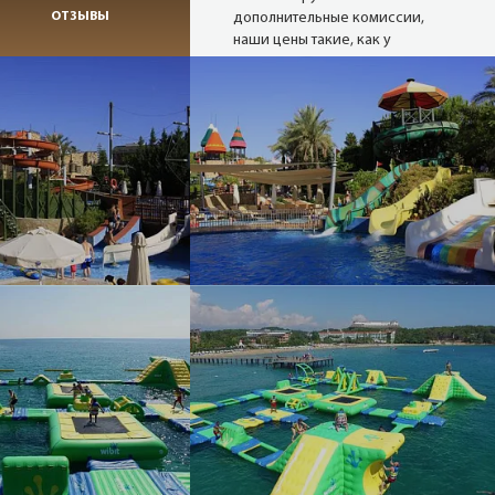
ОТЗЫВЫ
дополнительные комиссии,
наши цены такие, как у
туроператора, а при
проведении акций и немного
ниже.
Надежные
туроператоры
В нашей базе 27 сайтов
надёжных операторов (хотя
можем опросить и 80). Мы
снимаем актуальные цены с
сайтов в режиме реального
времени.
Опытные
менеджеры