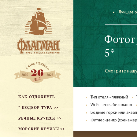
Лучшие о
Фотог
5*
Смотрите нашу
КАК ОТДОХНУТЬ
Тип отеля - пляжный
Wi-Fi - есть, бесплатно
* ПОДБОР ТУРА >>
Водные горки или аква
РЕЧНЫЕ КРУИЗЫ >>
Фитнес-центр (тренажер
МОРСКИЕ КРУИЗЫ >>