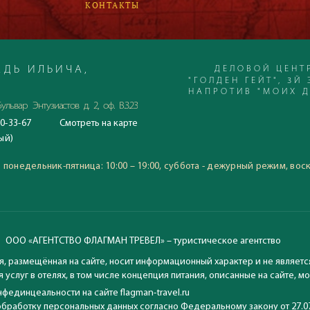
КОНТАКТЫ
ДЕЛОВОЙ ЦЕНТ
ДЬ ИЛЬИЧА,
"ГОЛДЕН ГЕЙТ", 3Й 
НАПРОТИВ "МОИХ 
ульвар Энтузиастов д. 2, оф. В.3.23
0-33-67
Смотреть
на карте
С 23.06.2020
ый)
Время работы офиса:
понедельник-пятница: 10:00
:
понедельник-пятница: 10:00 – 19:00, суббота - дежурный режим, вос
воскресение: выходной
ООО «АГЕНТСТВО ФЛАГМАН ТРЕВЕЛ» – туристическое агентство
, размещённая на сайте, носит информационный характер и не являетс
 услуг в отелях, в том числе концепция питания, описанные на сайте, 
фединцеальности на сайте flagman-travel.ru
обработку персональных данных согласно Федеральному закону от 27.0