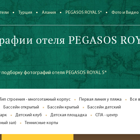
тели
Турция
Алания
PEGASOS ROYAL 5*
Фото и Видео
рафии отеля PEGASOS RO
 подборку фотографий отеля PEGASOS ROYAL 5*
Тип строения - многоэтажный корпус
Первая линия у пляжа
Все 
Бассейн открытый
Бассейн крытый
Бассейн детский
парк
Детский клуб
Детская площадка
СПА - центр
ный зал)
Теннисные корты