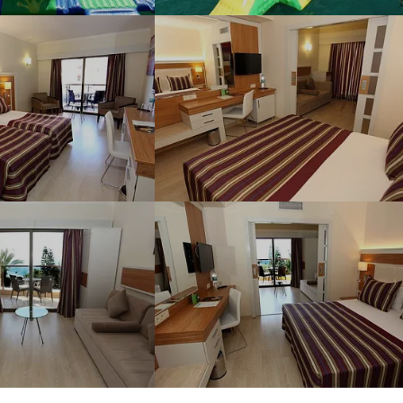
Наш девиз – «продаём то, что
видели сами». Наши
менеджеры проводят
регулярные инспекции отелей,
посещают семинары и
рекламные туры.
Мы проверяем
цены
Мы не продаём туры он-лайн.
Сначала наш менеджер
убедится в наличии тура по
указанной цене и только после
это связывается с клиентом.
Да! Это не современно, но зато
надёжно!