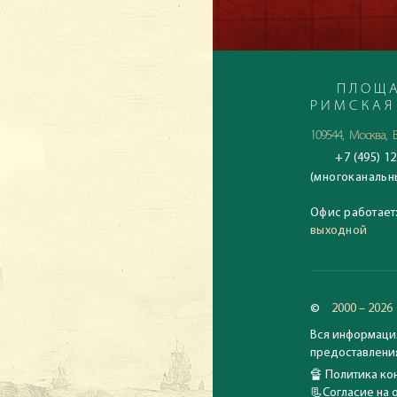
ПЛОЩА
РИМСКАЯ
109544, Москва, Б
+7 (495) 12
(многоканальн
Офис работает
выходной
©
2000 – 2026
Вся информация
предоставления
🔏
Политика кон
📃
Согласие на 