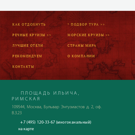
КАК ОТДОХНУТЬ
* ПОДБОР ТУРА >>
РЕЧНЫЕ КРУИЗЫ >>
МОРСКИЕ КРУИЗЫ >>
ЛУЧШИЕ ОТЕЛИ
СТРАНЫ МИРА
РЕКОМЕНДУЕМ
О КОМПАНИИ
КОНТАКТЫ
ПЛОЩАДЬ ИЛЬИЧА,
РИМСКАЯ
109544, Москва, Бульвар Энтузиастов д. 2, оф.
В.3.23
+7 (495) 120-33-67 (многоканальный)
на карте