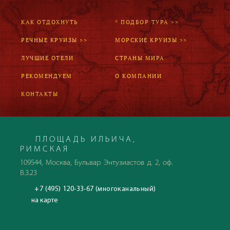
КАК ОТДОХНУТЬ
* ПОДБОР ТУРА >>
РЕЧНЫЕ КРУИЗЫ >>
МОРСКИЕ КРУИЗЫ >>
ЛУЧШИЕ ОТЕЛИ
СТРАНЫ МИРА
РЕКОМЕНДУЕМ
О КОМПАНИИ
КОНТАКТЫ
ПЛОЩАДЬ ИЛЬИЧА,
РИМСКАЯ
109544, Москва, Бульвар Энтузиастов д. 2, оф.
В.3.23
+7 (495) 120-33-67 (многоканальный)
на карте