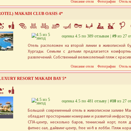
Описание отеля
Фотографии
Отель н
EROTEL) MAKADI CLUB OASIS 4*
оценка 4.5 по 389 отзывам |
#9
из 27 о
Отель расположен на второй линии в живописной бу
Хургады. Семьям с детьми предлагается комфортн
развлечений. Собственный великолепный пляж с краси
Описание отеля
Фотографии
Отель н
LUXURY RESORT MAKADI BAY 5*
оценка 4.5 по 481 отзыву |
#10
из 27 о
Большой современный отель в живописном заливе Мак
обладает просторными номерами и развитой инфраструкт
СПА-центр, несколько баров, теннисный корт, поля 
фитнес-зал, дайвинг-центр, free wi-fi в лобби. Пляж ко