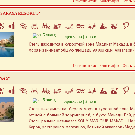
Описание отеля
Фотографии
Отель н
 SARAYA RESORT 5*
оценка по |
#
из в
Отель находится в курортной зоне Мадинат Макади, в б
моря и занимает общую площадь 90 000 кв.м. Аквапарк 
Описание отеля
Фотографии
Отель н
NA 5*
оценка по |
#
из в
Отель находится на берегу моря в курортной зоне М
отелей с большой территорией, в бухте Макади Бэй, 
Отель раньше назывался SOL Y MAR CLUB MAKADI . На
баров, ресторанов, магазинов, большой аквапарк «Мади