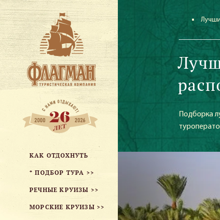
Лучши
Лучш
расп
Подборка лу
туроператор
КАК ОТДОХНУТЬ
* ПОДБОР ТУРА >>
РЕЧНЫЕ КРУИЗЫ >>
МОРСКИЕ КРУИЗЫ >>