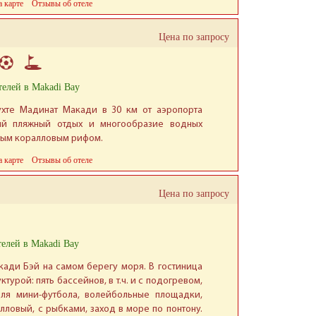
а карте
Отзывы об отеле
Цена по запросу
телей в Makadi Bay
хте Мадинат Макади в 30 км от аэропорта
ый пляжный отдых и многообразие водных
вым коралловым рифом.
а карте
Отзывы об отеле
Цена по запросу
телей в Makadi Bay
ади Бэй на самом берегу моря. В гостиница
урой: пять бассейнов, в т.ч. и с подогревом,
для мини-футбола, волейбольные площадки,
ралловый, с рыбками, заход в море по понтону.