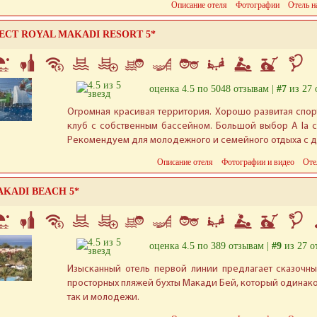
Описание отеля
Фотографии
Отель н
LECT ROYAL MAKADI RESORT 5*
оценка 4.5 по 5048 отзывам |
#7
из 27 
Огромная красивая территория. Хорошо развитая спор
клуб с собственным бассейном. Большой выбор A la c
Рекомендуем для молодежного и семейного отдыха с д
Описание отеля
Фотографии и видео
Оте
AKADI BEACH 5*
оценка 4.5 по 389 отзывам |
#9
из 27 о
Изысканный отель первой линии предлагает сказочны
просторных пляжей бухты Макади Бей, который одинако
так и молодежи.