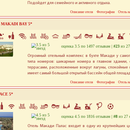
Подойдет для семейного и активного отдыха.
Описание отеля
Фотографии
Отель н
 MAKADI BAY 5*
оценка 3.5 по 1497 отзывам |
#23
из 27
Огромный отельный комплекс в бухте Макади у самог
типа номеров: шикарные номера в главном здании, 
террасами, расположенные вокруг лагуны, спокойные 
имеет самый большой открытый бассейн общей площад
Описание отеля
Фотографии
Отель н
ACE 5*
оценка 4.5 по 1816 отзывам |
#8
из 27 
Отель Макади Палас входит в одну из крупнейших ц