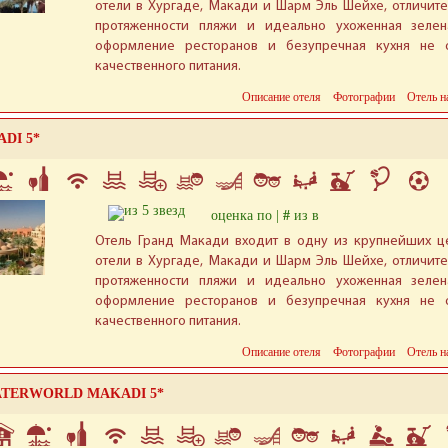
отели в Хургаде, Макади и Шарм Эль Шейхе, отличит
протяженности пляжи и идеально ухоженная зелен
оформление ресторанов и безупречная кухня не 
качественного питания.
Описание отеля
Фотографии
Отель н
DI 5*
оценка по |
#
из в
Отель Гранд Макади входит в одну из крупнейших ц
отели в Хургаде, Макади и Шарм Эль Шейхе, отличит
протяженности пляжи и идеально ухоженная зелен
оформление ресторанов и безупречная кухня не 
качественного питания.
Описание отеля
Фотографии
Отель н
TERWORLD MAKADI 5*