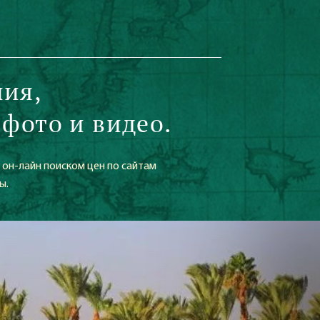
ния,
 фото и видео.
 он-лайн поиском цен по сайтам
ы.