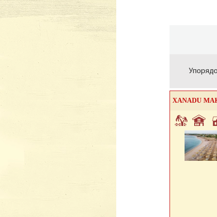
Упоряд
XANADU MAK