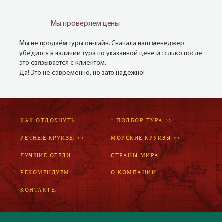
Мы проверяем цены
Мы не продаём туры он-лайн. Сначала наш менеджер
убедится в наличии тура по указанной цене и только после
это связывается с клиентом.
Да! Это не современно, но зато надёжно!
КАК ОТДОХНУТЬ
* ПОДБОР ТУРА >>
РЕЧНЫЕ КРУИЗЫ >>
МОРСКИЕ КРУИЗЫ >>
ЛУЧШИЕ ОТЕЛИ
СТРАНЫ МИРА
РЕКОМЕНДУЕМ
О КОМПАНИИ
КОНТАКТЫ