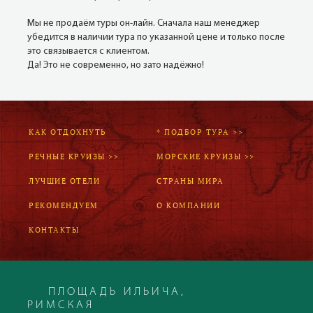
Мы не продаём туры он-лайн. Сначала наш менеджер
убедится в наличии тура по указанной цене и только после
это связывается с клиентом.
Да! Это не современно, но зато надёжно!
КАК ОТДОХНУТЬ
* ПОДБОР ТУРА >>
РЕЧНЫЕ КРУИЗЫ >>
МОРСКИЕ КРУИЗЫ >>
ЛУЧШИЕ ОТЕЛИ
СТРАНЫ МИРА
РЕКОМЕНДУЕМ
О КОМПАНИИ
КОНТАКТЫ
ПЛОЩАДЬ ИЛЬИЧА,
РИМСКАЯ