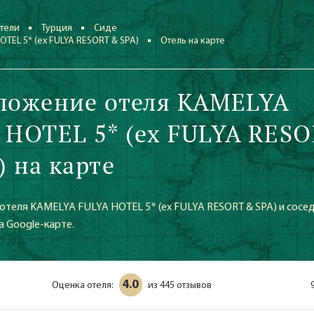
тели
Турция
Сиде
OTEL 5* (ех FULYA RESORT & SPA)
Отель на карте
ложение отеля KAMELYA
 HOTEL 5* (ех FULYA RES
) на карте
отеля KAMELYA FULYA HOTEL 5* (ех FULYA RESORT & SPA) и сосед
а Google-карте.
4.0
Оценка отеля:
445 отзывов
из