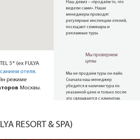
Наш девиз – «продаём то, что
видели сами». Наши
менеджеры проводят
регулярные инспекции отелей,
посещают семинары и
рекламные туры.
Мы проверяем
цены
EL 5* (ех FULYA
санием отеля
.
Мы не продаём туры он-лайн.
айн режиме
Сначала наш менеджер
убедится в наличии тура по
аторов
Москвы.
указанной цене и только после
это связывается с клиентом.
Да! Это не современно, но зато
надёжно!
LYA RESORT & SPA)