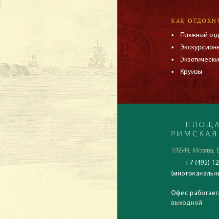
КАК ОТДОХН
Пляжный от
Экскурсион
Экзотически
Круизы
ПЛОЩА
РИМСКАЯ
109544, Москва, Б
+7 (495) 12
(многоканальн
Офис работает
выходной