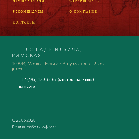
ЛУЧШИЕ ОТЕЛИ
СТРАНЫ МИРА
РЕКОМЕНДУЕМ
О КОМПАНИИ
КОНТАКТЫ
ПЛОЩАДЬ ИЛЬИЧА,
РИМСКАЯ
109544, Москва, Бульвар Энтузиастов д. 2, оф.
В.3.23
+7 (495) 120-33-67 (многоканальный)
на карте
С 23.06.2020
Время работы офиса: