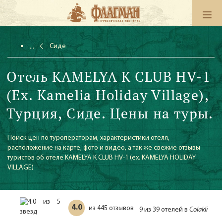
Сиде
Отель KAMELYA K CLUB HV-1
(Ex. Kamelia Holiday Village),
Турция, Сиде. Цены на туры.
Поиск цен по туроператорам, характеристики отеля,
расположение на карте, фото и видео, а так же свежие отзывы
туристов об отеле KAMELYA K CLUB HV-1 (ex. KAMELYA HOLIDAY
VILLAGE)
4.0
445 отзывов
из
9 из 39 отелей в
Colakli