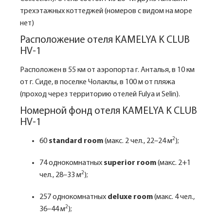
трехэтажных коттеджей (номеров с видом на море
нет)
Расположение отеля KAMELYA K CLUB
HV-1
Расположен в 55 км от аэропорта г. Анталья, в 10 км
от г. Сиде, в поселке Чолаклы, в 100 м от пляжа
(проход через территорию отелей Fulya и Selin).
Номерной фонд отеля KAMELYA K CLUB
HV-1
2
60
standard room
(макс. 2 чел., 22–24 м
);
74 однокомнатных
superior room
(макс. 2+1
2
чел., 28–33 м
);
257 однокомнатных
deluxe room
(макс. 4 чел.,
2
36–44 м
);