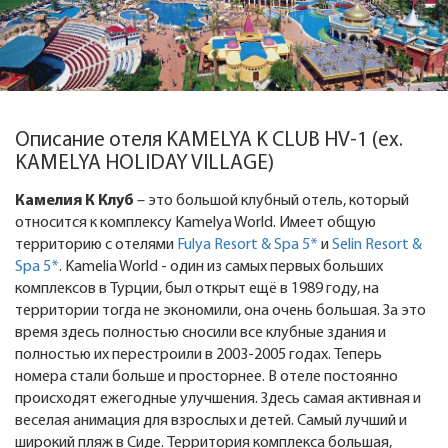
Описание отеля KAMELYA K CLUB HV-1 (ex.
KAMELYA HOLIDAY VILLAGE)
Камелия К Клуб
– это большой клубный отель, который
относится к комплексу Kamelya World. Имеет общую
территорию с отелями
Fulya Resort & Spa 5*
и
Selin Resort &
Spa 5*
. Kamelia World - один из самых первых больших
комплексов в Турции, был открыт ещё в 1989 году, на
территории тогда не экономили, она очень большая. За это
время здесь полностью сносили все клубные здания и
полностью их перестроили в 2003-2005 годах. Теперь
номера стали больше и просторнее. В отеле постоянно
происходят ежегодные улучшения. Здесь самая активная и
веселая анимация для взрослых и детей. Самый лучший и
широкий пляж в Сиде. Территория комплекса большая,