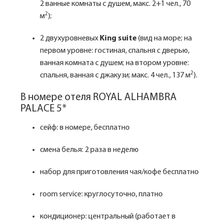
2 ванные комнаты с душем, макс. 2+1 чел., 70
2
м
);
2 двухуровневых
King suite
(вид на море; на
первом уровне: гостиная, спальня с дверью,
ванная комната с душем; на втором уровне:
2
спальня, ванная с джакузи; макс. 4 чел., 137 м
).
В номере отеля ROYAL ALHAMBRA
PALACE 5*
сейф: в номере, бесплатно
смена белья: 2 раза в неделю
набор для приготовления чая/кофе бесплатно
room service: круглосуточно, платно
кондиционер: центральный (работает в