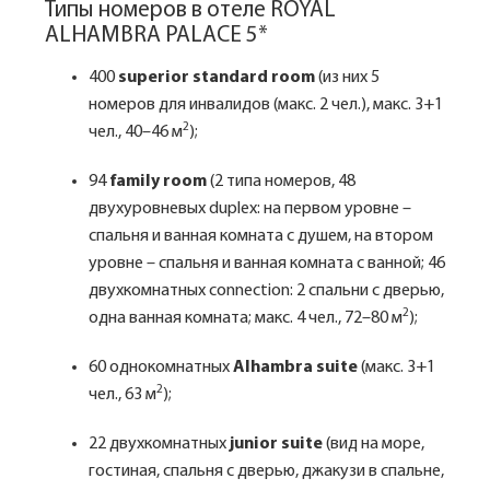
Типы номеров в отеле ROYAL
ALHAMBRA PALACE 5*
400
superior standard room
(из них 5
номеров для инвалидов (макс. 2 чел.), макс. 3+1
2
чел., 40–46 м
);
94
family room
(2 типа номеров, 48
двухуровневых duplex: на первом уровне –
спальня и ванная комната с душем, на втором
уровне – спальня и ванная комната с ванной; 46
двухкомнатных connection: 2 спальни с дверью,
2
одна ванная комната; макс. 4 чел., 72–80 м
);
60 однокомнатных
Alhambra suite
(макс. 3+1
2
чел., 63 м
);
22 двухкомнатных
junior suite
(вид на море,
гостиная, спальня с дверью, джакузи в спальне,