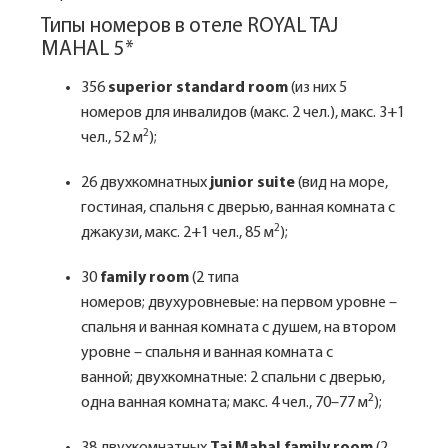
Типы номеров в отеле ROYAL TAJ
MAHAL 5*
356
superior standard room
(из них 5
номеров для инвалидов (макс. 2 чел.), макс. 3+1
2
чел., 52 м
);
26 двухкомнатных
junior suite
(вид на море,
гостиная, спальня с дверью, ванная комната с
2
джакузи, макс. 2+1 чел., 85 м
);
30
family room
(2 типа
номеров; двухуровневые: на первом уровне –
спальня и ванная комната с душем, на втором
уровне – спальня и ванная комната с
ванной; двухкомнатные: 2 спальни с дверью,
2
одна ванная комната; макс. 4 чел., 70–77 м
);