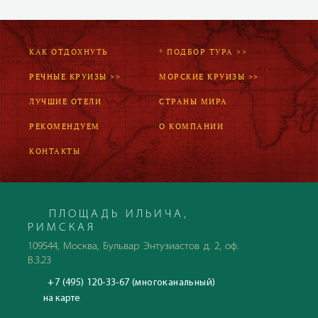
КАК ОТДОХНУТЬ
* ПОДБОР ТУРА >>
РЕЧНЫЕ КРУИЗЫ >>
МОРСКИЕ КРУИЗЫ >>
ЛУЧШИЕ ОТЕЛИ
СТРАНЫ МИРА
РЕКОМЕНДУЕМ
О КОМПАНИИ
КОНТАКТЫ
ПЛОЩАДЬ ИЛЬИЧА,
РИМСКАЯ
109544, Москва, Бульвар Энтузиастов д. 2, оф.
В.3.23
+7 (495) 120-33-67 (многоканальный)
на карте