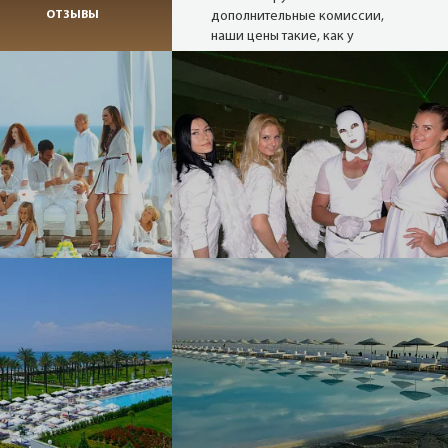
ОТЗЫВЫ
дополнительные комиссии,
наши цены такие, как у
туроператора, а при
проведении акций и немного
ниже.
Надежные
туроператоры
В нашей базе 27 сайтов
надёжных операторов (хотя
можем опросить и 80). Мы
снимаем актуальные цены с
сайтов в режиме реального
времени.
Опытные
менеджеры