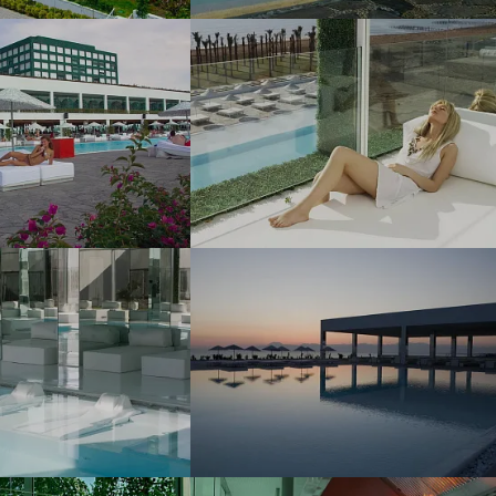
Наш девиз – «продаём то, что
видели сами». Наши
менеджеры проводят
регулярные инспекции отелей,
посещают семинары и
рекламные туры.
Мы проверяем
цены
Мы не продаём туры он-лайн.
Сначала наш менеджер
убедится в наличии тура по
указанной цене и только после
это связывается с клиентом.
Да! Это не современно, но зато
надёжно!