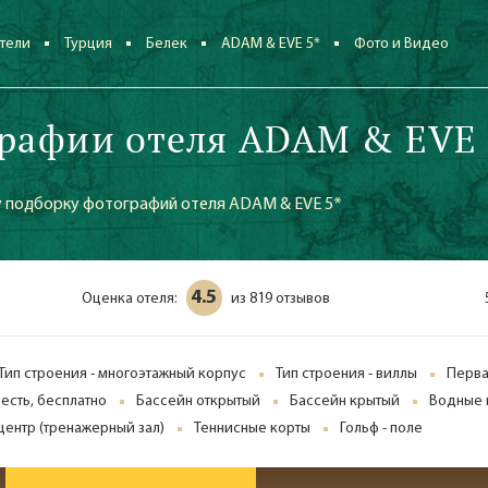
тели
Турция
Белек
ADAM & EVE 5*
Фото и Видео
рафии отеля ADAM & EVE 
 подборку фотографий отеля ADAM & EVE 5*
4.5
Оценка отеля:
819 отзывов
из
Тип строения - многоэтажный корпус
Тип строения - виллы
Перва
- есть, бесплатно
Бассейн открытый
Бассейн крытый
Водные 
центр (тренажерный зал)
Теннисные корты
Гольф - поле