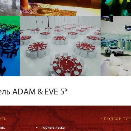
ель ADAM & EVE 5*
УТЬ
* ПОДБОР ТУР
дых
Горные лыжи