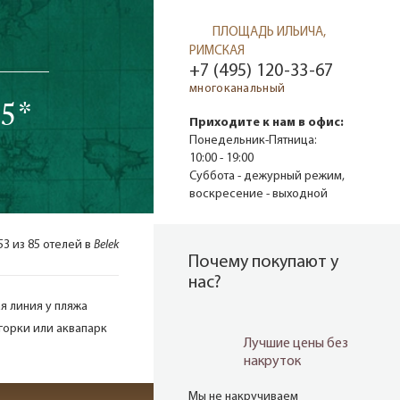
ПЛОЩАДЬ ИЛЬИЧА,
РИМСКАЯ
+7 (495) 120-33-67
многоканальный
5*
Приходите к нам в офис:
Понедельник-Пятница:
10:00 - 19:00
Суббота - дежурный режим,
воскресение - выходной
53 из 85 отелей в
Belek
Почему покупают у
нас?
я линия у пляжа
горки или аквапарк
Лучшие цены без
накруток
Мы не накручиваем