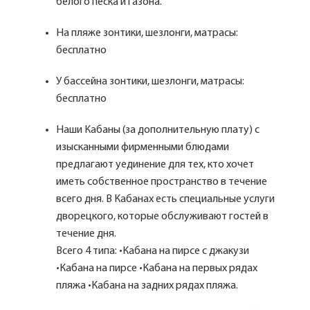
белого песка и газона.
На пляже зонтики, шезлонги, матрасы:
бесплатно
У бассейна зонтики, шезлонги, матрасы:
бесплатно
Наши Кабаны (за дополнительную плату) с
изысканными фирменными блюдами
предлагают уединение для тех, кто хочет
иметь собственное пространство в течение
всего дня. В Кабанах есть специальные услуги
дворецкого, которые обслуживают гостей в
течение дня.
Всего 4 типа: •Кабана на пирсе с джакузи
•Кабана на пирсе •Кабана на первых рядах
пляжа •Кабана на задних рядах пляжа.