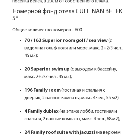
поселка Белек, в 200 м от собственного пляжа.
Номерной фонд отеля CULLINAN BELEK
5*
Общее количество номеров - 600
70 / 162 Superior room golf / sea view
(с
видом на гольф поля или море, макс. 2+2/3 чел.,
45 м2);
20 Superior swim up
(с выходом к бассейну,
макс. 2+2/3 чел., 45 м2);
196 Family room
(гостиная и спальня с
дверью, 2 ванные комнаты, макс. 4 чел., 55 м2);
4 Family dublex
(на этаже лобби, гостиная и
спальня, 2 ванные комнаты, макс. 4 чел., 68 м2);
24 Family roof suite with jacuzzi
(на верхнем