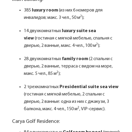
385
luxury room
(из них 6 номеров для
2
инвалидов; макс. 3 чел., 50 м
);
14 двухкомнатных
luxury suite sea
view
(гостиная с мягкой мебелью, спальня с
2
дверью, 2 ванные, макс. 4 чел., 100 м
);
28 двухкомнатных
family room
(2 спальни с
дверью, 2 ванные, терраса c видом на море,
2
макс. 5 чел., 85 м
);
2 трехкомнатных
Presidential suitе sea view
(гостиная с мягкой мебелью, 2 спальни с
дверью, 2 ванные: одна из них с джакузи, 3
2
балкона, макс. 4 чел., 150 м
, VIP-сервис).
Carya Golf Residence: