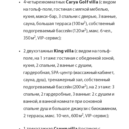
4 четырехкомнатных
Carya Golf villa
(с видом
на гольф-поле, гостиная с мягкой мебелью,
кухня, макси-бар, 3 спальни с дверью, 3 ванные,
2
сауна, большая терраса (100 м
), собственный
2
подогреваемый бассейн (120 м
), макс. 6 чел.,
2
350 м
, VIP-сервис);
2 двухэтажных
King villa
(с видом на гольф-
поле, на 1 этаже: гостиная с обеденной зоной,
кухня, 2 спальни, 2 ванные с душем,
гардеробная, SPA-центр (массажный кабинет,
сауна, душ), тренажерный зал, собственный
2
подогреваемый бассейн (200 м
), на 2 этаже: 3
спальни, 2 гардеробные, 3 ванные: 2 с душем и
ванной, в ванной комнате при основной
спальне душ и большое джакузи с биокамином,
2
2 террасы, макс. 10 чел., 600 м
, VIP-сервис);