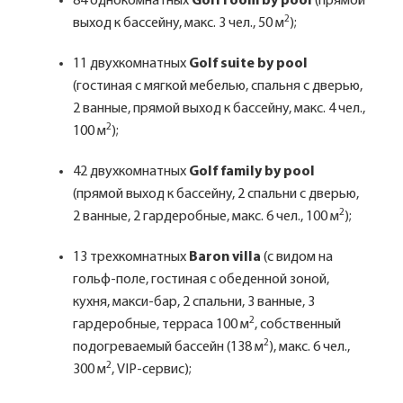
84 однокомнатных
Golf room by pool
(прямой
2
выход к бассейну, макс. 3 чел., 50 м
);
11 двухкомнатных
Golf suite by pool
(гостиная с мягкой мебелью, спальня с дверью,
2 ванные, прямой выход к бассейну, макс. 4 чел.,
2
100 м
);
42 двухкомнатных
Golf family by pool
(прямой выход к бассейну, 2 спальни с дверью,
2
2 ванные, 2 гардеробные, макс. 6 чел., 100 м
);
13 трехкомнатных
Baron villa
(с видом на
гольф-поле, гостиная с обеденной зоной,
кухня, макси-бар, 2 спальни, 3 ванные, 3
2
гардеробные, терраса 100 м
, собственный
2
подогреваемый бассейн (138 м
), макс. 6 чел.,
2
300 м
, VIP-сервис);