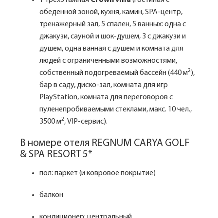
1 трехэтажная
Crown villa
(гостиная с
обеденной зоной, кухня, камин, SPA-центр,
тренажерный зал, 5 спален, 5 ванных: одна с
джакузи, сауной и шок-душем, 3 с джакузи и
душем, одна ванная с душем и комната для
людей с ограниченными возможностями,
2
собственный подогреваемый бассейн (440 м
),
бар в саду, диско-зал, комната для игр
PlayStation, комната для переговоров с
пуленепробиваемыми стеклами, макс. 10 чел.,
2
3500 м
, VIP-сервис).
В номере отеля REGNUM CARYA GOLF
& SPA RESORT 5*
пол: паркет (и ковровое покрытие)
балкон
кондиционер: центральный