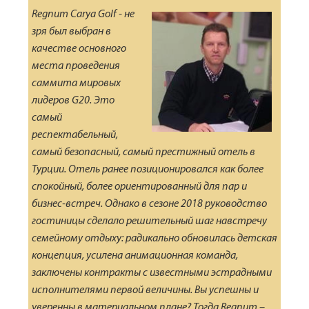
Regnum Carya Golf - не
зря был выбран в
качестве основного
места проведения
саммита мировых
лидеров G20. Это
самый
респектабельный,
самый безопасный, самый престижный отель в
Турции. Отель ранее позиционировался как более
спокойный, более ориентированный для пар и
бизнес-встреч. Однако в сезоне 2018 руководство
гостиницы сделало решительный шаг навстречу
семейному отдыху: радикально обновилась детская
концепция, усилена анимационная команда,
заключены контракты с известными эстрадными
исполнителями первой величины. Вы успешны и
уверенны в материальном плане? Тогда Regnum –