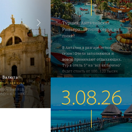
Турция, Анталийская
Ривьера: летний сезон на
пике!
В Анталии в разгаре летний
сезон! Отели заполняются и
вовсю принимают отдыхающих.
Тур в отель 5* на "всё включено"
будет стоить от 100..120 тысяч
Валюта
руб. на человека за неделю,
включая перелёт и трансфер.
рватская куна
Погода летняя - воздух в это
HRK = 9.98 RUB
3.08.26
время прогревается до 33..35°C, а
USD = 6.31 HRK
водичка в южных регионах
Алании и Сиде 26..28°C. В Кемере
на градус прохладнее... Поехали
на отдых!