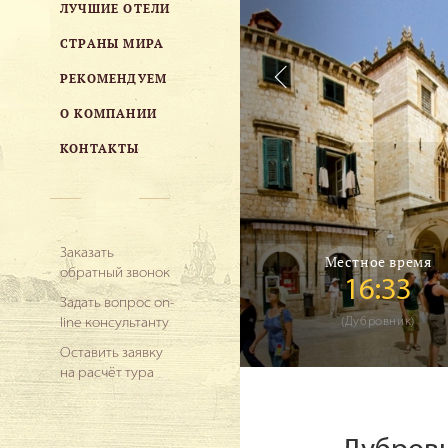
ЛУЧШИЕ ОТЕЛИ
СТРАНЫ МИРА
РЕКОМЕНДУЕМ
О КОМПАНИИ
КОНТАКТЫ
Заказать
Местное время
обратный звонок
16:33
Задать вопрос on-
line консультанту
(Дубровник)
Оставить заявку
на расчёт тура