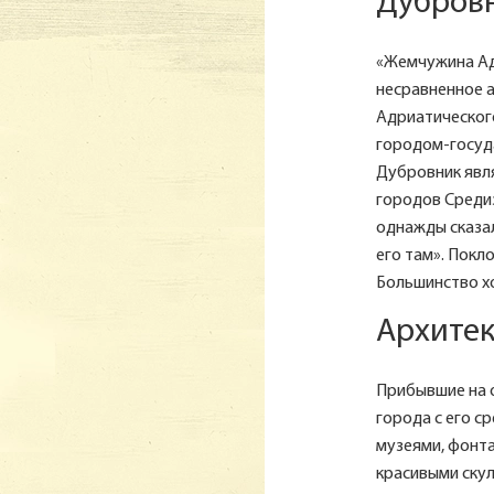
Дубровн
«Жемчужина Адр
несравненное 
Адриатического
городом-госуд
Дубровник явл
городов Среди
однажды сказал
его там». Покл
Большинство хо
Архитек
Прибывшие на 
города с его с
музеями, фонта
красивыми скул