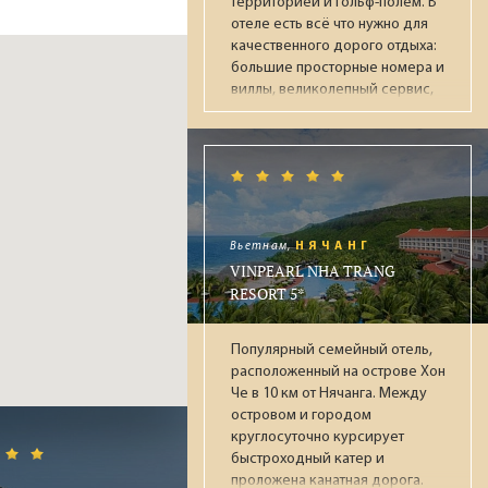
территорией и гольф-полем. В
отеле есть всё что нужно для
о
качественного дорого отдыха:
большие просторные номера и
виллы, великолепный сервис,
множество ресторанов и баров,
е
достойное питание по системе
"Ультра Всё включено",
аквапарк, парк динозавров,
овым
несколько бассейнов, СПА-
центр, фитнес, ночной клуб,
е и
боулинг. Рекомендуется для
Вьетнам,
НЯЧАНГ
обеспеченных пар и отдыха с
VINPEARL NHA TRANG
диться
детьми.
RESORT 5*
Популярный семейный отель,
твие
расположенный на острове Хон
Че в 10 км от Нячанга. Между
адеть
островом и городом
ной
круглосуточно курсирует
х
быстроходный катер и
м в
проложена канатная дорога.