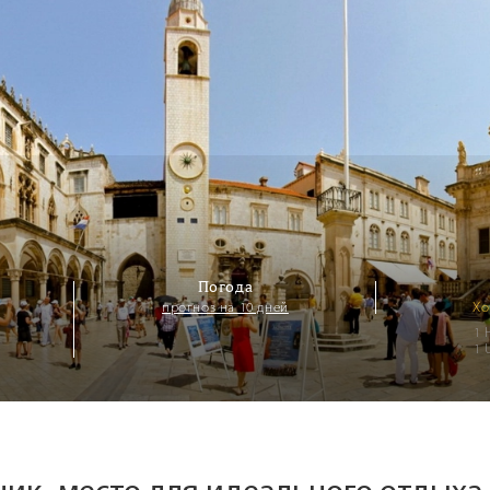
Погода
прогноз на 10 дней
Хо
1 
1 