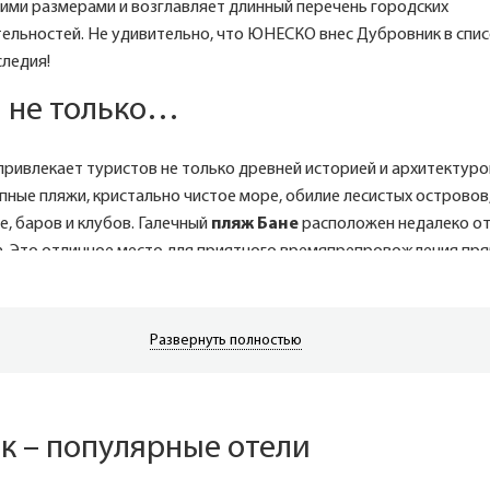
ими размерами и возглавляет длинный перечень городских
ельностей. Не удивительно, что ЮНЕСКО внес Дубровник в спис
следия!
 не только…
ривлекает туристов не только древней историей и архитектуро
пные пляжи, кристально чистое море, обилие лесистых островов
, баров и клубов. Галечный
пляж Бане
расположен недалеко о
а. Это отличное место для приятного времяпрепровождения пря
ика. Здесь можно расслабиться, лежа в шезлонге с прохладным
ожно поплавать в Адриатическом море под старой крепостной с
 пляжный волейбол, мини-футбол и водное поло. Главное, не заб
Развернуть полностью
ей, которые обычно встречаются в прибрежных водах вокруг
едует просто не снимать обувь, да и в чистой воде их хорошо ви
апад
, в 3,5 километрах от Старого города, имеется песчаный пля
к – популярные отели
сть отдохнуть в тени многочисленных деревьев. Рядом располо
оженные галечные пляжи, пользующиеся большой популярностью