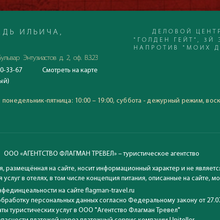
ьтурная программа, активная ночная жизнь, прекрасный сервис,
 отели – все это Дубровник. Приезжайте сюда – отдых в Дубров
м!
ДЕЛОВОЙ ЦЕНТ
ДЬ ИЛЬИЧА,
"ГОЛДЕН ГЕЙТ", 3Й 
НАПРОТИВ "МОИХ 
ульвар Энтузиастов д. 2, оф. В.3.23
0-33-67
Смотреть
на карте
С 23.06.2020
ый)
Время работы офиса:
понедельник-пятница: 10:00
:
понедельник-пятница: 10:00 – 19:00, суббота - дежурный режим, вос
воскресение: выходной
ООО «АГЕНТСТВО ФЛАГМАН ТРЕВЕЛ» – туристическое агентство
, размещённая на сайте, носит информационный характер и не являетс
 услуг в отелях, в том числе концепция питания, описанные на сайте, 
фединцеальности на сайте flagman-travel.ru
обработку персональных данных согласно Федеральному закону от 27.0
ты туристических услуг в ООО "Агентство Флагман Тревел"