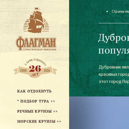
Страны м
Дубро
попул
Дубровник явл
красивых горо
этот город Ло
КАК ОТДОХНУТЬ
* ПОДБОР ТУРА >>
РЕЧНЫЕ КРУИЗЫ >>
МОРСКИЕ КРУИЗЫ >>