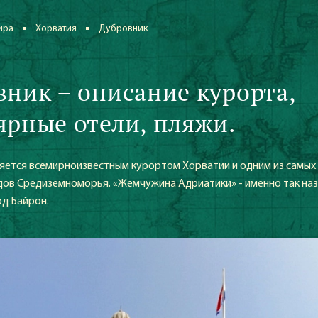
ира
Хорватия
Дубровник
вник – описание курорта,
ярные отели, пляжи.
яется всемирноизвестным курортом Хорватии и одним из самых
дов Средиземноморья. «Жемчужина Адриатики» - именно так на
рд Байрон.