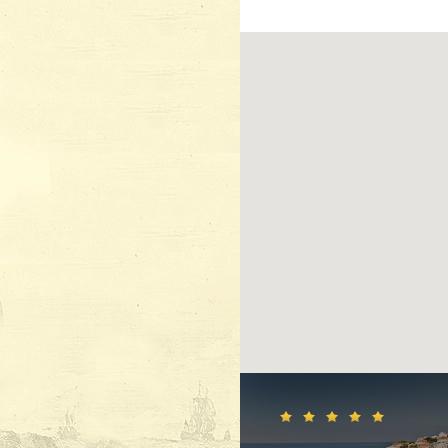
Полуостров Лап
Прогуляться вд
бетонной лестн
морепродуктов,
Куда по
Незабываемое 
улочкам Старо
местом, где ст
переулки по бо
любимым напит
Со
смотровой
Подняться туда
может занять д
подходящую обу
дороге. На вер
достопримечат