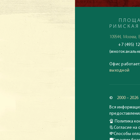
насыщенная кул
высококлассные
с чем несравни
ПЛОЩА
РИМСКАЯ
109544, Москва, Б
+7 (495) 12
(многоканальн
Офис работает
выходной
©
2000 – 2026
Вся информация
предоставления
🔏
Политика кон
📃
Согласие на 
💸
Способы опла