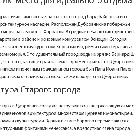
ик–место для идеального отдыха
иатики» - именно так назвал этот город Лорд Байрон за его
архитектурное наследие. Расположен Дубровник на побережье
 моря, на самом юге Хорватии. В средние века он был единстве
арством в районе и основным конкурентом Венеции. Сегодня
яется известным курортом Хорватии и одним из самых красивых
земноморья. Это удивительный город, ведь не зря же Бернард 
, что «тот, кто ищет рай на земле, должен приехать в Дубровник
онником и почетным гражданином города был Папа Иоанн Павел I
рватских отелей класса люкс так же находятся в Дубровнике.
тура Старого города
отдых в Дубровник сразу же погружаются в потрясающую атмо
редневековой архитектурой, множеством церквей и монастырей,
нами и скульптурами. Здания в стиле барокко перемежаются с
ьптурными фонтанами Ренессанса, а Крепостная стена города