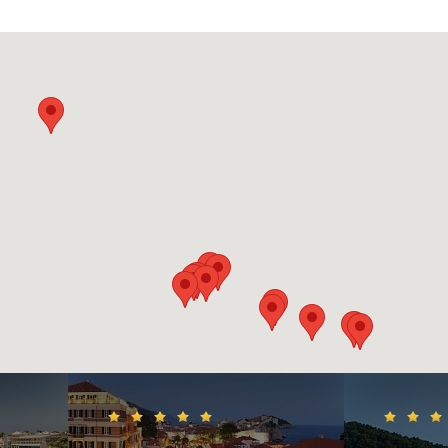
ад, безусловно, одно из самых живописных мест в Дубровнике.
оль берега по очаровательным тропинкам, спуститься к морю п
ице, зайти в рыбный ресторанчик и отведать свежайших
 чем не приятный отдых.
йти и что посмотреть в Дубровник
впечатление оставляют обычные пешие прогулки по средневек
го города.
Улица Страдуне
является центральной в Дубровник
арый город будто оживает. В течение дня, лучше изучить улицы и
кам от площади, а ближе к ночи пройтись по Страдуне или насла
ком в одном из многочисленных кафе.
 площадки горы Срдж
открывается прекрасный вид на город.
 можно по извилистой тропинке от Старого города, но путешес
о полутора часов. Дорога довольно скалистая, так что лучше н
вь. Если лень идти пешком, то можно подняться туда по канат
шине крепости, являющейся одной из самых красивых культурны
ельностей Дубровника, находится небольшой музей. Над входо