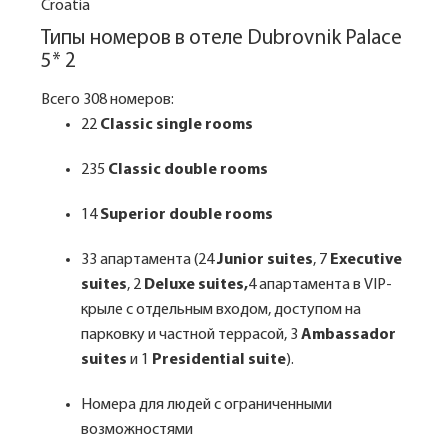
Croatia
Типы номеров в отеле Dubrovnik Palace
5* 2
Всего 308 номеров:
22
Classic single rooms
235
Classic double rooms
14
Superior double rooms
33 апартамента (24
Junior suites
, 7
Executive
suites
, 2
Deluxe suites,
4 апартамента в VIP-
крыле с отдельным входом, доступом на
парковку и частной террасой, 3
Ambassador
suites
и 1
Presidential suite
).
Номера для людей с ограниченными
возможностями