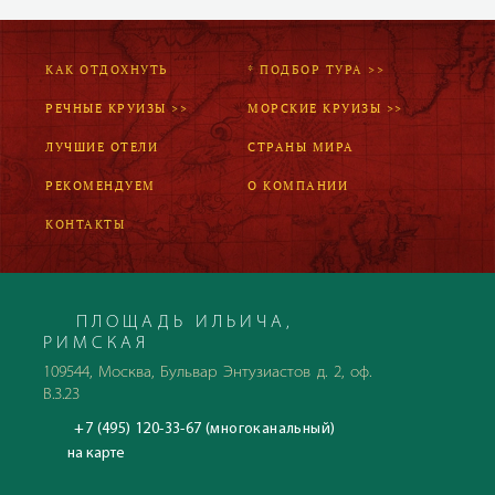
КАК ОТДОХНУТЬ
* ПОДБОР ТУРА >>
РЕЧНЫЕ КРУИЗЫ >>
МОРСКИЕ КРУИЗЫ >>
ЛУЧШИЕ ОТЕЛИ
СТРАНЫ МИРА
РЕКОМЕНДУЕМ
О КОМПАНИИ
КОНТАКТЫ
ПЛОЩАДЬ ИЛЬИЧА,
РИМСКАЯ
109544, Москва, Бульвар Энтузиастов д. 2, оф.
В.3.23
+7 (495) 120-33-67 (многоканальный)
на карте