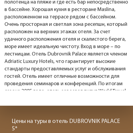
полотенца на пляже и где есть бар непосредственно
в бассейне. Хорошая кухня в ресторане Maslina,
расположенном на террасе рядом с бассейном.
Очень просторная и светлая зона ресепшн, который
расположен на верхних этажах отеля. За счет
удачного расположения отеля и скалистого берега,
море имеет идеальную чистоту. Вход в море – по
лестницам. Отель Dubrovnik Palace является членом
Adriatic Luxury Hotels, что гарантирует высокие
стандарты предоставляемых услуг и обслуживания
гостей. Отель имеет отличные возможности для
проведения семинаров и конференций. По итогам
сезона 2005 года, отель завоевал титул World Travel
Award Winner for Croatia’s leading hotel как лучший
отель Хорватии (в туризме данная награда
равносильна премии «Оскар» в киноиндустрии). В
2011 году Dubrovnik Palace был признан лучшим
Цены на туры в отель DUBROVNIK PALACE
пятизвездочным отелем Европы.
5*