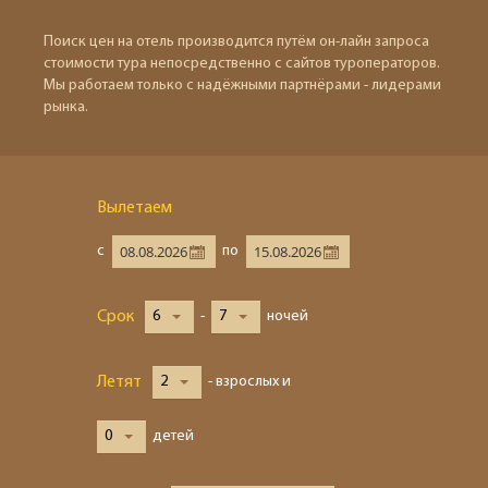
Поиск цен на отель производится путём он-лайн запроса
стоимости тура непосредственно с сайтов туроператоров.
Мы работаем только с надёжными партнёрами - лидерами
рынка.
Вылетаем
с
по
Срок
6
-
7
ночей
Летят
2
- взрослых и
0
детей