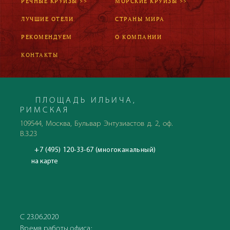
РЕЧНЫЕ КРУИЗЫ >>
МОРСКИЕ КРУИЗЫ >>
ЛУЧШИЕ ОТЕЛИ
СТРАНЫ МИРА
РЕКОМЕНДУЕМ
О КОМПАНИИ
КОНТАКТЫ
ПЛОЩАДЬ ИЛЬИЧА,
РИМСКАЯ
109544, Москва, Бульвар Энтузиастов д. 2, оф.
В.3.23
+7 (495) 120-33-67 (многоканальный)
на карте
С 23.06.2020
Время работы офиса: