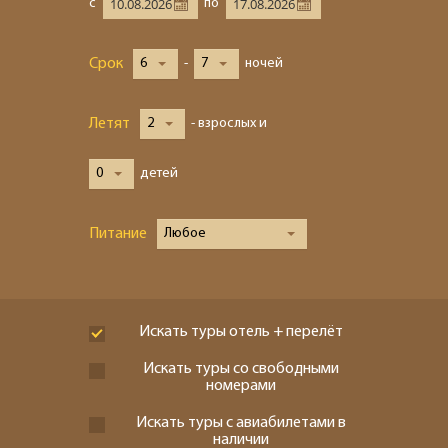
с
по
Срок
6
-
7
ночей
Летят
2
- взрослых и
0
детей
Питание
Любое
Искать туры отель + перелёт
Искать туры со свободными
номерами
Искать туры с авиабилетами в
наличии