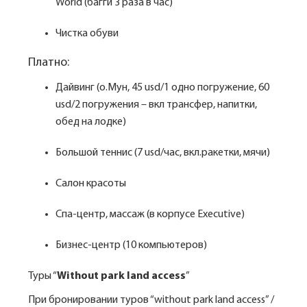
World (багги 3 раза в час)
Чистка обуви
Платно:
Дайвинг (о.Мун, 45 usd/1 одно погружение, 60
usd/2 погружения – вкл трансфер, напитки,
обед на лодке)
Большой теннис (7 usd/час, вкл.ракетки, мячи)
Салон красоты
Спа-центр, массаж (в корпусе Executive)
Бизнес-центр (10 компьютеров)
Туры “
Without park land access
”
При бронировании туров “without park land access” /