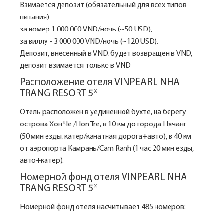
Взимается депозит (обязательный для всех типов
питания)
за номер 1 000 000 VND/ночь (~50 USD),
за виллу - 3 000 000 VND/ночь (~120 USD).
Депозит, внесенный в VND, будет возвращен в VND,
депозит взимается только в VND
Расположение отеля VINPEARL NHA
TRANG RESORT 5*
Отель расположен в уединенной бухте, на берегу
острова Хон Че /Hon Tre, в 10 км до города Нячанг
(50 мин езды, катер/канатная дорога+авто), в 40 км
от аэропорта Камрань/Cam Ranh (1 час 20 мин езды,
авто+катер).
Номерной фонд отеля VINPEARL NHA
TRANG RESORT 5*
Номерной фонд отеля насчитывает 485 номеров: