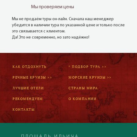
Мы проверяем цены
Мы не продаём туры он-лайн. Сначала наш менеджер
убедится в наличии тура по указанной цене и только после
это связывается с клиентом.
Да! Это не современно, но зато надёжно!
КАК ОТДОХНУТЬ
* ПОДБОР ТУРА >>
РЕЧНЫЕ КРУИЗЫ >>
МОРСКИЕ КРУИЗЫ >>
ЛУЧШИЕ ОТЕЛИ
СТРАНЫ МИРА
РЕКОМЕНДУЕМ
О КОМПАНИИ
КОНТАКТЫ
ПЛОЩАДЬ ИЛЬИЧА,