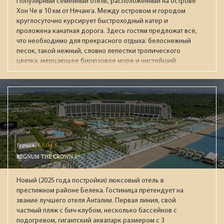
Популярный семейный отель, расположенный на острове
Хон Че в 10 км от Нячанга. Между островом и городом
круглосуточно курсирует быстроходный катер и
проложена канатная дорога. Здесь гостям предложат всё,
что необходимо для прекрасного отдыха: белоснежный
песок, такой нежный, словно лепестки тропического
цветка, мерцающее бирюзовое море и чистейший
воздух, несущий в себе крошечные капельки морской
воды. На острове располагаются большой парк
развлечений VinWonders, океанариум, дельфинарий,
поле для гольфа, теннисные корты принадлежащие
отелю. Сам комплекс Vinpaerl был открыт в 2003 году
(корпус Executive), и в 2007 году (корпус Deluxe),
реновация проводилась в 2016 году. Помимо двух 5-
этажных зданий есть еще 57 вилл с бассейнами. Оба
Турция,
БЕЛЕК
корпуса находятся рядом с пляжем на который не
REGNUM THE CROWN 5*
пускают посторонних. В каждом корпусе есть свой
ресторан для завтраков (ресторан Orchid и детский мини-
Новый (2025 года постройки) люксовый отель в
клуб в Deluxe, ресторан Lotus в корпусе Executive).
престижном районе Белека. Гостиница претендует на
Рекомендуем для семейного отдыха с детьми.
звание лучшего отеля Анталии. Первая линия, свой
частный пляж с бич-клубом, несколько бассейнов с
подогревом, гигантский аквапарк размером с 3