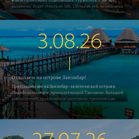
включено" будет стоить от 100..120 тысяч руб. на человека
за неделю, включая перелёт и трансфер. Погода летняя -
воздух в это время прогревается до 33..35°C, а водичка в
южных регионах Алании и Сиде 26..28°C. В Кемере на
градус прохладнее... Поехали на отдых!
3.08.26
Отдыхаем на острове Занзибар!
Приглашаем вас на Занзибар - экзотический остров в
Индийском океане, принадлежащий Танзании. Большой
выбор отелей, дружелюбное население, тропическая
природа и, конечно, песчаные пляжи привлекают на
Занзибар ежегодно десятки тысяч туристов со всех концов
Земли. С 2 июля на остров выполняет прямые рейсы а\к Air
Tanzania. Российские ведущие туроператоры взяли блоки
мест на рейсах азиатских и африканских авиакомпаний с
удобными стыковками по хорошим ценам. Мы предлагаем