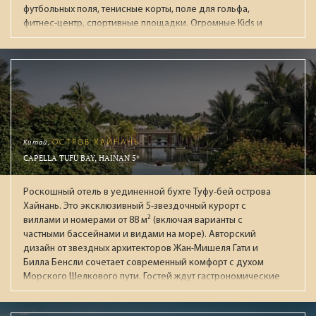
футбольных поля, тенисные корты, поле для гольфа,
фитнес-центр, спортивные площадки. Огромные Kids и
Junior Club. Фишка отеля: Rooftop (18+) на крыше 8го
этажа: панорамный бассейн, ресторан и зал для фитнеса с
захватывающими видами на окрестности. Два СПА-центра
площадью 4500 кв.м и 1500 кв.м. Все номера: просторные
съюты от 110м² и виллы с бассейнами от 95м² с системой
"умный дом" и консьерж-сервисом. Гостей ждут 8
тематических ресторанов, в 10 барах авторские коктейли
и премиальные напитки.
Китай,
ОСТРОВ ХАЙНАНЬ
CAPELLA TUFU BAY, HAINAN 5*
Роскошный отель в уединенной бухте Туфу-бей острова
Хайнань. Это эксклюзивный 5-звездочный курорт с
виллами и номерами от 88 м² (включая варианты с
частными бассейнами и видами на море). Авторский
дизайн от звездных архитекторов Жан-Мишеля Гати и
Билла Бенсли сочетает современный комфорт с духом
Морского Шелкового пути. Гостей ждут гастрономические
рестораны, огромный бассейн, премиальный спа-центр
Auriga и приватный пляж. Лауреат престижных наград