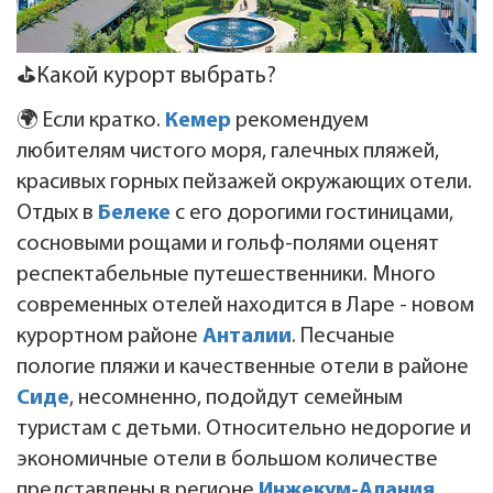
⛳Какой курорт выбрать?
🌍 Если кратко.
Кемер
рекомендуем
любителям чистого моря, галечных пляжей,
красивых горных пейзажей окружающих отели.
Отдых в
Белеке
с его дорогими гостиницами,
сосновыми рощами и гольф-полями оценят
респектабельные путешественники. Много
современных отелей находится в Ларе - новом
курортном районе
Анталии
. Песчаные
пологие пляжи и качественные отели в районе
Сиде
, несомненно, подойдут семейным
туристам с детьми. Относительно недорогие и
экономичные отели в большом количестве
представлены в регионе
Инжекум-Алания
.