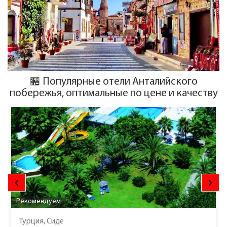
🏪 Популярные отели Анталийского
побережья, оптимальные по цене и качеству
keyboard_arrow_left
keyboard_arrow_right
Рекомендуем
Турция, Сиде