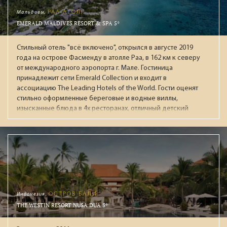
напитки мировых производителей: виски, коньяки,
Мальдивы,
РАА АТОЛЛ
мартини, водка, джины, ромы и ликеры. На пляже целый
EMERALD MALDIVES RESORT & SPA 5*
день мороженное, вафли, фрукты. За номерами
закреплены персональные помошники. Рекомендуем для
Стильный отель "всё включено", открылся в августе 2019
взыскательной публики.
года на острове Фасменду в атолле Раа, в 162 км к северу
от международного аэропорта г. Мале. Гостиница
принадлежит сети Emerald Collection и входит в
ассоциацию The Leading Hotels of the World. Гости оценят
стильно оформленные береговые и водные виллы,
изысканные блюда в 4х ресторанах, отличный детский
клуб с большой территорией, широкие возможности для
активного отдыха, хороший песчаный пляж и живой
красивый риф.
Индонезия,
ОСТРОВ БАЛИ
THE WESTIN RESORT NUSA DUA 5*