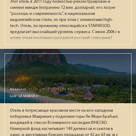
Этот отель в 2011 году полностью реконструирован и
сменил имидж (потрачено 12 млн. долларов): его лозунг
"роскошь и современность", в национальном
индонезийском стиле, но при этом с элементами high-
tech. Отель, по-прежнему относящийся к STARWOOD,
предлагает высочайший уровень сервиса. С июня 2006 г в
штате отеля постоянно находится русский сотрудник!
Маврикий,
ЗАПАДНОЕ ПОБЕРЕЖЬЕ
LUX* LE MORNE 5*
Отель в потрясающе красивом месте на юго-западном
побережье Маврикия у подножия горы Ле Морн Брабант,
входящей в список Всемирного наследия ЮНЕСКО.
Номерной фонд насчитывает 149 делюксов и сьютов в
одно- и двуэтажных бунгало площадью от 42 до 63 кв. м с