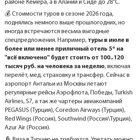
районе Кемера, а в Алании и Сиде до 28°C.
💰 Стоимости туров в сезоне 2026 года,
поднялись немного выше прошлогодних, но
иногда встречаются весьма выгодные
спецпредложения. Например,
туры в июле в
более или менее приличный отель 5* на
"всё включено" будет стоить от 100..120
тысяч руб. на человека за неделю
, включая
перелёт, мед. страховку и трансфер. Сейчас в
аэропорт Антальи из Москвы летают
регулярные рейсы Аэрофлота, Победы, Turkish
Airlines, S7, а так же чартеры авиакомпаний
PEGASUS (Турция), Coredon Airways (Турция),
Red Wings (Россия), Southwind (Россия\Турция),
Azur Air (Россия).
👮 Виза в Турцию не требуется. Улетать можно