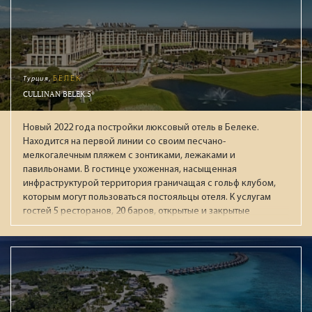
(Condé Nast Traveller, National Geographic), идеален для
взыскательных путешественников, ищущих уединение и
высочайший уровень сервиса.
Турция,
БЕЛЕК
CULLINAN BELEK 5*
Новый 2022 года постройки люксовый отель в Белеке.
Находится на первой линии со своим песчано-
мелкогалечным пляжем с зонтиками, лежаками и
павильонами. В гостинце ухоженная, насыщенная
инфраструктурой территория граничащая с гольф клубом,
которым могут пользоваться постояльцы отеля. К услугам
гостей 5 ресторанов, 20 баров, открытые и закрытые
бассейны (в т.ч. с подогревом зимой), аквапарк с 13
воднымии горками, СПА-центр, тренажёрный зал, детская
зона (Kids & Junior Club), круглосуточный зал ожидания при
раннем заезде / позднем выезде. В течении дня работает
анимационная команда, а по вечерам проходят
театрализованные представления с приглашенными
артистами. В "Ультра Всё включено" входят брендовые