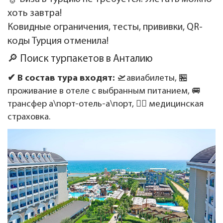
хоть завтра!
Ковидные ограничения, тесты, прививки, QR-
коды Турция отменила!
🔎 Поиск турпакетов в Анталию
✔ В состав тура входят:
🛫авиабилеты, 🏪
проживание в отеле с выбранным питанием, 🚐
трансфер а\порт-отель-а\порт, 👩‍⚕️ медицинская
страховка.