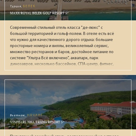
Турция,
БЕЛЕК
MAXX ROYAL BELEK GOLF RESORT 5*
Современный стильный отель класса "де-люкс" с
большой территорией и гольф-полем. В отеле есть всё
что нужно для качественного дорого отдыха: большие
просторные номера и виллы, великолепный сервис,
множество ресторанов и баров, достойное питание по
системе "Ультра Всё включено", аквапарк, парк
динозавров, несколько бассейнов, СПА-центр, фитнес,
ночной клуб, боулинг. Рекомендуется для обеспеченных
пар и отдыха с детьми.
Вьетнам,
НЯЧАНГ
VINPEARL NHA TRANG RESORT 5*