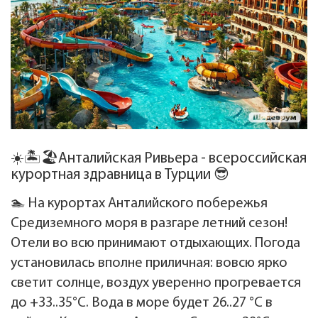
☀️🏝️🏖️Анталийская Ривьера - всероссийская
курортная здравница в Турции 😎
🏊 На курортах Анталийского побережья
Средиземного моря в разгаре летний сезон!
Отели во всю принимают отдыхающих. Погода
установилась вполне приличная: вовсю ярко
светит солнце, воздух уверенно прогревается
до +33..35°C. Вода в море будет 26..27 °C в