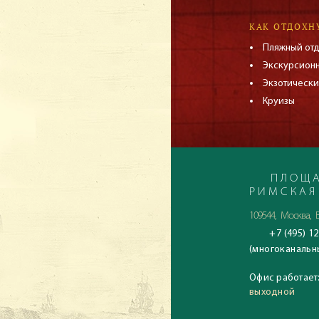
КАК ОТДОХН
Пляжный от
Экскурсион
Экзотически
Круизы
ПЛОЩА
РИМСКАЯ
109544, Москва, Б
+7 (495) 12
(многоканальн
Офис работает
выходной