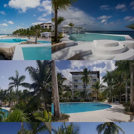
дополнительные комиссии,
наши цены такие, как у
туроператора, а при
проведении акций и немного
ниже.
Надежные
туроператоры
В нашей базе 27 сайтов
надёжных операторов (хотя
можем опросить и 80). Мы
снимаем актуальные цены с
сайтов в режиме реального
времени.
Опытные
менеджеры