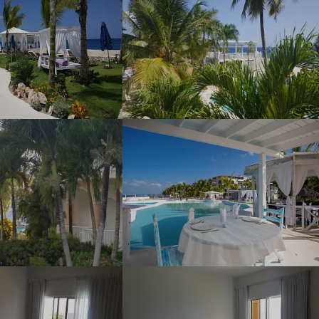
Наш девиз – «продаём то, что
видели сами». Наши
менеджеры проводят
регулярные инспекции отелей,
посещают семинары и
рекламные туры.
Мы проверяем
цены
Мы не продаём туры он-лайн.
Сначала наш менеджер
убедится в наличии тура по
указанной цене и только после
это связывается с клиентом.
Да! Это не современно, но зато
надёжно!