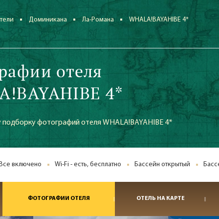
тели
Доминикана
Ла-Романа
WHALA!BAYAHIBE 4*
рафии отеля
!BAYAHIBE 4*
 подборку фотографий отеля WHALA!BAYAHIBE 4*
Все включено
Wi-Fi - есть, бесплатно
Бассейн открытый
Басс
ФОТОГРАФИИ ОТЕЛЯ
ОТЕЛЬ НА КАРТЕ