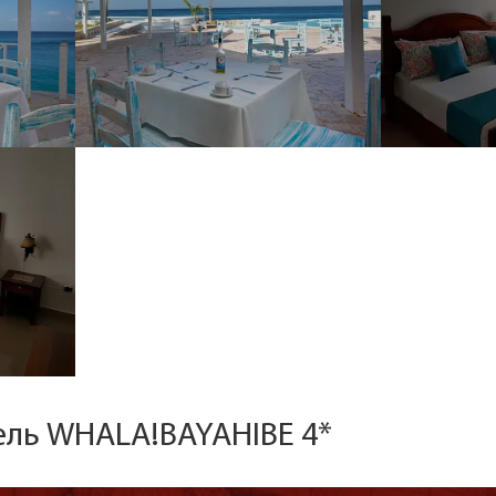
ель WHALA!BAYAHIBE 4*