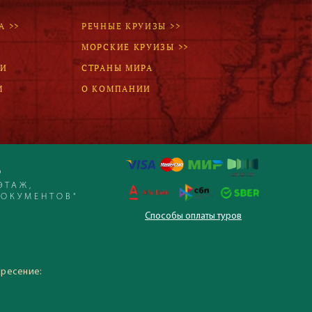
А >>
РЕЧНЫЕ КРУИЗЫ >>
МОРСКИЕ КРУИЗЫ >>
ЛИ
СТРАНЫ МИРА
М
О КОМПАНИИ
Р
ЭТАЖ,
ДОКУМЕНТОВ"
Способы оплаты туров
 – 19:30, суббота,
кресение: