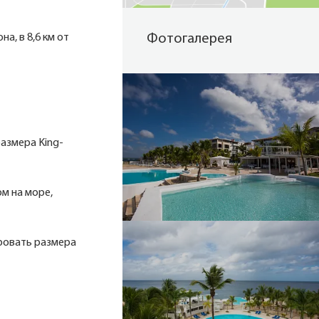
а, в 8,6 км от
Фотогалерея
 размера King-
ом на море,
 кровать размера