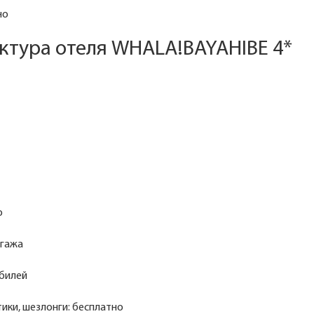
но
ктура отеля WHALA!BAYAHIBE 4*
о
агажа
билей
тики, шезлонги: бесплатно