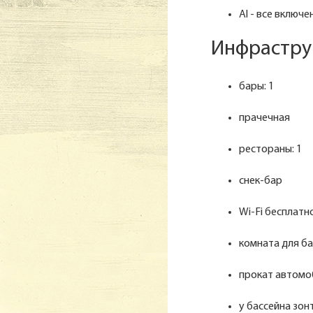
Al - все включе
Инфрастру
бары: 1
прачечная
рестораны: 1
снек-бар
Wi-Fi бесплатн
комната для б
прокат автомо
у бассейна зон