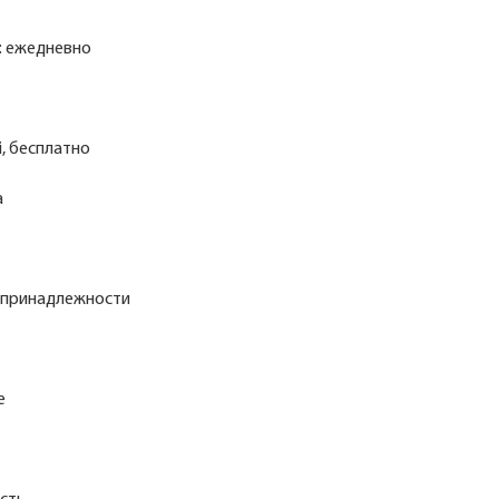
: ежедневно
i, бесплатно
а
 принадлежности
е