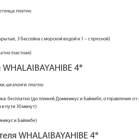
отенца: платно
крытые, 3 бассейна с морской водой и 1 – с пресной)
атно (частная)
я WHALA!BAYAHIBE 4*
ки, шезлонги: платно
жа: бесплатно (до пляжей Доминикус и Байяибе, отправление от
 в пути 30 минут)
никус и Байяибе)
теля WHALA!BAYAHIBE 4*