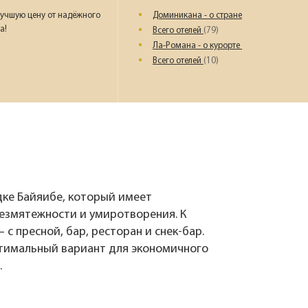
Наш девиз – «продаём то, что
учшую цену от надёжного
Доминикана - о стране
видели сами». Наши
а!
Всего отелей
(79)
менеджеры проводят
регулярные инспекции отелей,
Ла-Романа - о курорте
посещают семинары и
Всего отелей
(10)
рекламные туры.
Мы проверяем
цены
Мы не продаём туры он-лайн.
Сначала наш менеджер
убедится в наличии тура по
ке Байяибе, который имеет
указанной цене и только после
езмятежности и умиротворения. К
это связывается с клиентом.
– с пресной, бар, ресторан и снек-бар.
Да! Это не современно, но зато
надёжно!
птимальный вариант для экономичного
.