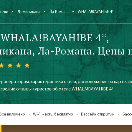
тели
Доминикана
Ла-Романа
WHALA!BAYAHIBE 4*
 WHALA!BAYAHIBE 4*,
икана, Ла-Романа. Цены 
уроператорам, характеристики отеля, расположение на карте, ф
же свежие отзывы туристов об отеле WHALA!BAYAHIBE 4*
Все включено
Wi-Fi - есть, бесплатно
Бассейн открытый
Басс