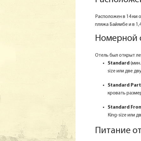
Расположен в 14 км о
пляжа Байяибе и в 1
Номерной 
Отель был открыт лет
Standard
(мин.
size или две д
Standard Part
кровать размер
Standard Fro
King-size или 
Питание о