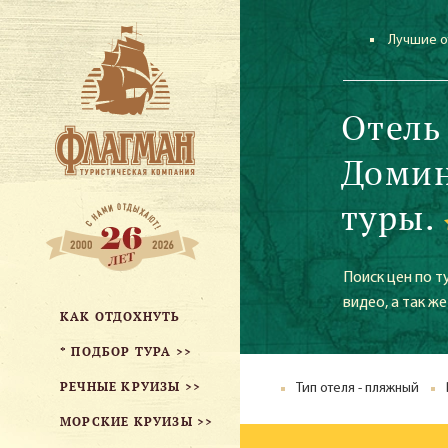
Лучшие о
Отель
Домин
туры.
Поиск цен по т
видео, а так 
КАК ОТДОХНУТЬ
* ПОДБОР ТУРА >>
РЕЧНЫЕ КРУИЗЫ >>
Тип отеля - пляжный
МОРСКИЕ КРУИЗЫ >>