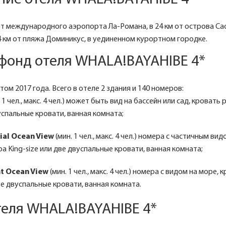
т международного аэропорта Ла-Романа, в 24 км от острова Саон
,4 км от пляжа Доминикус, в уединенном курортном городке.
фонд отеля WHALA!BAYAHIBE 4*
ом 2017 года. Всего в отеле 2 здания и 140 номеров:
 1 чел., макс. 4 чел.) может быть вид на бассейн или сад, кровать
вуспальные кровати, ванная комната;
ial Ocean View
(мин. 1 чел., макс. 4 чел.) номера с частичным вид
а King-size или две двуспальные кровати, ванная комната;
nt Ocean View
(мин. 1 чел., макс. 4 чел.) номера с видом на море,
две двуспальные кровати, ванная комната.
теля WHALA!BAYAHIBE 4*