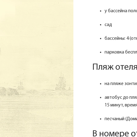
у бассейна пол
сад
бассейны: 4 (от
парковка беспл
Пляж отел
на пляже зонти
автобус до пля
15 минут, время
песчаный (Доми
В номере о