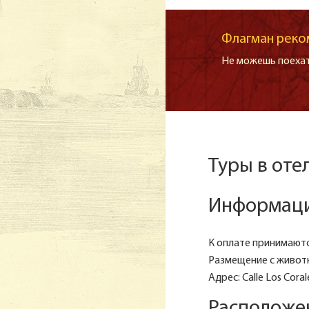
Флагман реко
Не можешь поехат
Туры в оте
Информаци
К оплате принимаются
Размещение с живот
Адрес: Calle Los Cora
Расположе