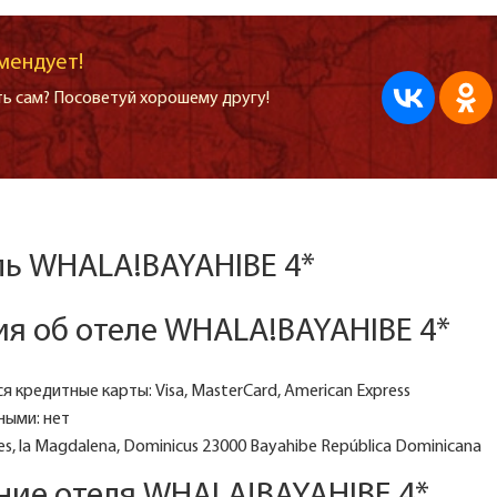
мендует!
ь сам? Посоветуй хорошему другу!
ль WHALA!BAYAHIBE 4*
я об отеле WHALA!BAYAHIBE 4*
 кредитные карты: Visa, MasterCard, American Express
ными: нет
les, la Magdalena, Dominicus 23000 Bayahibe República Dominicana
ние отеля WHALA!BAYAHIBE 4*