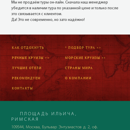
Мы не продаём туры он-лайн. Сначала наш менеджер
убедится в наличии тура по указанной цене и только после
это связывается с клиентом.
Да! Это не современно, но зато надёжно!
КАК ОТДОХНУТЬ
* ПОДБОР ТУРА >>
РЕЧНЫЕ КРУИЗЫ >>
МОРСКИЕ КРУИЗЫ >>
ЛУЧШИЕ ОТЕЛИ
СТРАНЫ МИРА
РЕКОМЕНДУЕМ
О КОМПАНИИ
КОНТАКТЫ
ПЛОЩАДЬ ИЛЬИЧА,
РИМСКАЯ
109544, Москва, Бульвар Энтузиастов д. 2, оф.