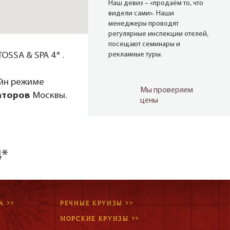
Наш девиз – «продаём то, что
видели сами». Наши
менеджеры проводят
регулярные инспекции отелей,
посещают семинары и
OSSA & SPA 4* .
рекламные туры.
айн режиме
Мы проверяем
аторов
Москвы.
цены
Мы не продаём туры он-лайн.
Сначала наш менеджер
убедится в наличии тура по
указанной цене и только после
4*
это связывается с клиентом.
Да! Это не современно, но зато
надёжно!
А >>
РЕЧНЫЕ КРУИЗЫ >>
МОРСКИЕ КРУИЗЫ >>