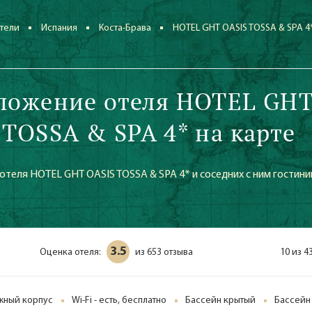
тели
Испания
Коста-Брава
HOTEL GHT OASIS TOSSA & SPA 4
ложение отеля HOTEL GH
 TOSSA & SPA 4* на карте
теля HOTEL GHT OASIS TOSSA & SPA 4* и соседних с ним гостини
3.5
Оценка отеля:
653 отзыва
10 из 4
из
ажный корпус
Wi-Fi - есть, бесплатно
Бассейн крытый
Бассейн