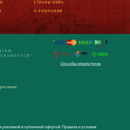
ЛИ
СТРАНЫ МИРА
М
О КОМПАНИИ
Р
ЭТАЖ,
ДОКУМЕНТОВ"
Способы оплаты туров
 – 19:30, суббота,
кресение:
я рекламой и публичной офертой. Правила и условия