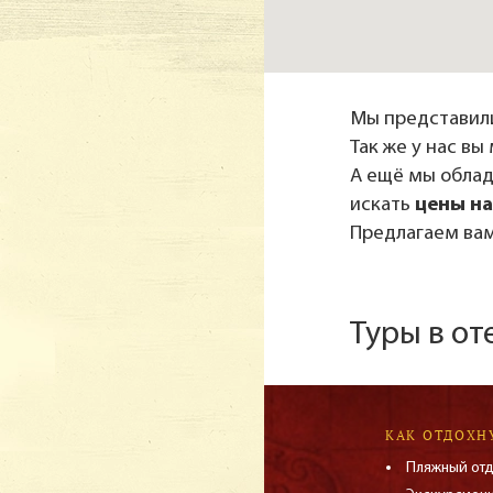
Мы представили
Так же у нас в
А ещё мы обла
искать
цены на
Предлагаем вам
Туры в от
КАК ОТДОХН
Пляжный от