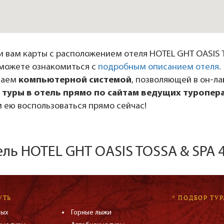
 вам карты с расположением отеля HOTEL GHT OASIS T
ы можете ознакомиться с
подробным описанием отеля
.
даем
компьютерной системой
, позволяющей в он-л
 туры в отель прямо по сайтам ведущих туропер
 ею воспользоваться прямо сейчас!
ель HOTEL GHT OASIS TOSSA & SPA 
УТЬ
* ПОДБОР ТУР
дых
Горные лыжи