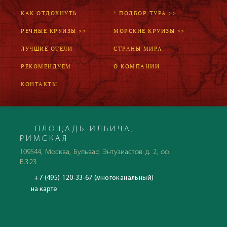
КАК ОТДОХНУТЬ
* ПОДБОР ТУРА >>
РЕЧНЫЕ КРУИЗЫ >>
МОРСКИЕ КРУИЗЫ >>
ЛУЧШИЕ ОТЕЛИ
СТРАНЫ МИРА
РЕКОМЕНДУЕМ
О КОМПАНИИ
КОНТАКТЫ
ПЛОЩАДЬ ИЛЬИЧА,
РИМСКАЯ
109544, Москва, Бульвар Энтузиастов д. 2, оф.
В.3.23
+7 (495) 120-33-67 (многоканальный)
на карте