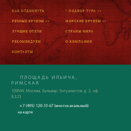
КАК ОТДОХНУТЬ
* ПОДБОР ТУРА >>
РЕЧНЫЕ КРУИЗЫ >>
МОРСКИЕ КРУИЗЫ >>
ЛУЧШИЕ ОТЕЛИ
СТРАНЫ МИРА
РЕКОМЕНДУЕМ
О КОМПАНИИ
КОНТАКТЫ
ПЛОЩАДЬ ИЛЬИЧА,
РИМСКАЯ
109544, Москва, Бульвар Энтузиастов д. 2, оф.
В.3.23
+7 (495) 120-33-67 (многоканальный)
на карте