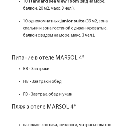
10
standard sea view room
(вид на море,
балкон, 20 м2, макс. 3 чел.),
10 однокомнатных
junior suite
(39 м2, зона
спальни и зона гостиной с диван-кроватью,
балкон с видом на море, макс. 3 чел.).
Питание в отеле MARSOL 4*
BB - Завтраки
HB - Завтрак и обед
FB - Завтрак, обед и ужин
Пляж в отеле MARSOL 4*
на пляже зонтики, шезлонги, матрасы: платно