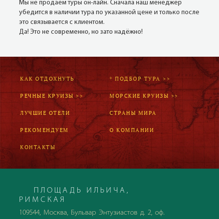
Мы не продаём туры он-лайн. Сначала наш менеджер
убедится в наличии тура по указанной цене и только после
это связывается с клиентом.
Да! Это не современно, но зато надёжно!
КАК ОТДОХНУТЬ
* ПОДБОР ТУРА >>
РЕЧНЫЕ КРУИЗЫ >>
МОРСКИЕ КРУИЗЫ >>
ЛУЧШИЕ ОТЕЛИ
СТРАНЫ МИРА
РЕКОМЕНДУЕМ
О КОМПАНИИ
КОНТАКТЫ
ПЛОЩАДЬ ИЛЬИЧА,
РИМСКАЯ
109544, Москва, Бульвар Энтузиастов д. 2, оф.