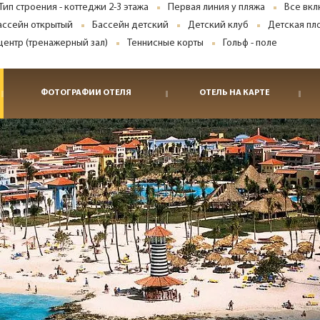
Тип строения - коттеджи 2-3 этажа
Первая линия у пляжа
Все вк
ассейн открытый
Бассейн детский
Детский клуб
Детская п
центр (тренажерный зал)
Теннисные корты
Гольф - поле
ФОТОГРАФИИ ОТЕЛЯ
ОТЕЛЬ НА КАРТЕ