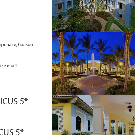
 кровати, балкон
ize или 2
ICUS 5*
CUS 5*