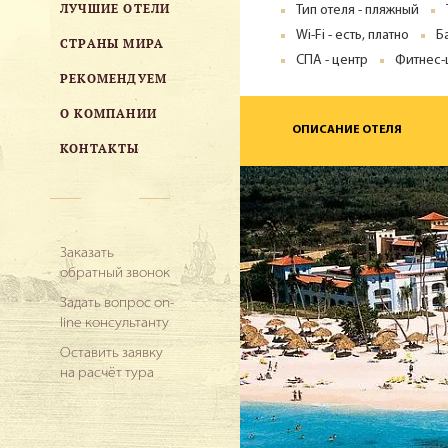
ЛУЧШИЕ ОТЕЛИ
Тип отеля - пляжный
Wi-Fi - есть, платно
Б
СТРАНЫ МИРА
СПА - центр
Фитнес-
РЕКОМЕНДУЕМ
О КОМПАНИИ
ОПИСАНИЕ ОТЕЛЯ
КОНТАКТЫ
Заказать
обратный звонок
Задать вопрос on-
line консультанту
Оставить заявку
на расчёт тура