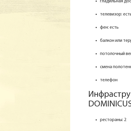
гладильная дос
телевизор: ест
фен: есть
балкон или тер
потолочный ве
смена полотене
телефон
Инфрастру
DOMINICUS
рестораны: 2