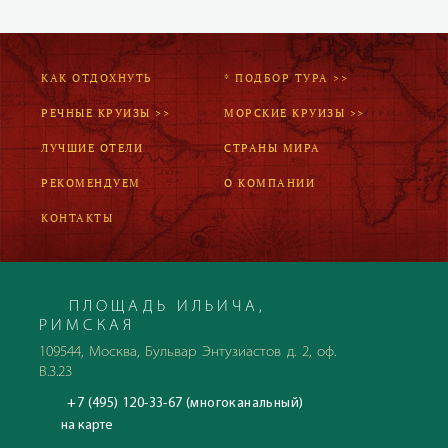
КАК ОТДОХНУТЬ
* ПОДБОР ТУРА >>
РЕЧНЫЕ КРУИЗЫ >>
МОРСКИЕ КРУИЗЫ >>
ЛУЧШИЕ ОТЕЛИ
СТРАНЫ МИРА
РЕКОМЕНДУЕМ
О КОМПАНИИ
КОНТАКТЫ
ПЛОЩАДЬ ИЛЬИЧА,
РИМСКАЯ
109544, Москва, Бульвар Энтузиастов д. 2, оф.
В.3.23
+7 (495) 120-33-67 (многоканальный)
на карте