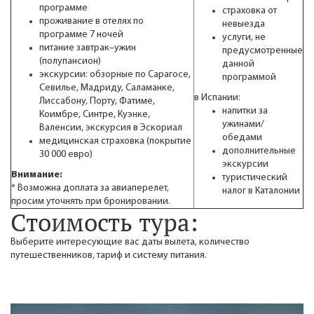
программе
страховка от
проживание в отелях по
невыезда
программе 7 ночей
услуги, не
питание завтрак–ужин
предусмотренные
(полупансион)
данной
экскурсии: обзорные по Сарагосе,
программой
Севилье, Мадриду, Саламанке,
в Испании:
Лиссабону, Порту, Фатиме,
напитки за
Коимбре, Синтре, Куэнке,
ужинами/
Валенсии, экскурсия в Эскориал
обедами
медицинская страховка (покрытие
дополнительные
30 000 евро)
экскурсии
Внимание:
туристический
* Возможна доплата за авиаперелет,
налог в Каталонии
просим уточнять при бронировании.
Стоимость тура:
Выберите интересующие вас даты вылета, количество
путешественников, тариф и систему питания.