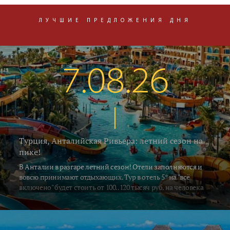
ЛУЧШИЕ ПРЕДЛОЖЕНИЯ ДНЯ
7.08.26
Турция, Анталийская Ривьера: летний сезон на
пике!
В Анталии в разгаре летний сезон! Отели заполняются и
вовсю принимают отдыхающих. Тур в отель 5* на "всё
включено" будет стоить от 100..120 тысяч руб. на человека
за неделю, включая перелёт и трансфер. Погода летняя -
воздух в это время прогревается до 33..35°C, а водичка в
южных регионах Алании и Сиде 26..28°C. В Кемере на
градус прохладнее... Поехали на отдых!