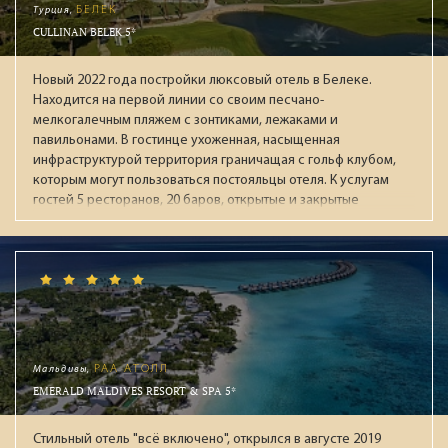
Турция,
БЕЛЕК
CULLINAN BELEK 5*
Новый 2022 года постройки люксовый отель в Белеке.
Находится на первой линии со своим песчано-
мелкогалечным пляжем с зонтиками, лежаками и
павильонами. В гостинце ухоженная, насыщенная
инфраструктурой территория граничащая с гольф клубом,
которым могут пользоваться постояльцы отеля. К услугам
гостей 5 ресторанов, 20 баров, открытые и закрытые
бассейны (в т.ч. с подогревом зимой), аквапарк с 13
воднымии горками, СПА-центр, тренажёрный зал, детская
зона (Kids & Junior Club), круглосуточный зал ожидания при
раннем заезде / позднем выезде. В течении дня работает
анимационная команда, а по вечерам проходят
театрализованные представления с приглашенными
артистами. В "Ультра Всё включено" входят брендовые
напитки мировых производителей: виски, коньяки,
Мальдивы,
РАА АТОЛЛ
мартини, водка, джины, ромы и ликеры. На пляже целый
EMERALD MALDIVES RESORT & SPA 5*
день мороженное, вафли, фрукты. За номерами
закреплены персональные помошники. Рекомендуем для
Стильный отель "всё включено", открылся в августе 2019
взыскательной публики.