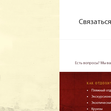
Связатьс
Есть вопросы? Мы ва
КАК ОТДОХН
Пляжный от
Экскурсион
Экзотически
Круизы