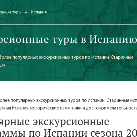
онные туры
Испания
рсионные туры в Испани
более популярных экскурсионных туров по Испании. Старинные
да.
олее популярных экскурсионных туров по Испании. Старинные ис
енная Испания, исторические памятники и достопримечательности
ярные экскурсионные
аммы по Испании сезона 2