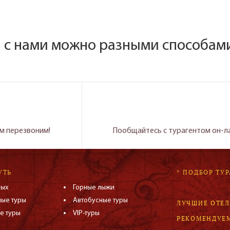
я с нами можно разными способам
м перезвоним!
Пообщайтесь с турагентом он-л
УТЬ
* ПОДБОР ТУР
дых
Горные лыжи
ные туры
Автобусные туры
ЛУЧШИЕ ОТЕ
е туры
VIP-туры
РЕКОМЕНДУЕ