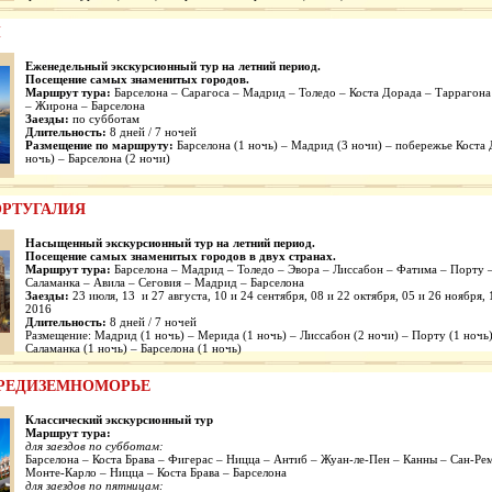
Ы
Еженедельный экскурсионный тур на летний период.
Посещение самых знаменитых городов.
Маршрут тура:
Барселона – Сарагоса – Мадрид – Толедо – Коста Дорада – Таррагона
– Жирона – Барселона
Заезды:
по субботам
Длительность:
8 дней / 7 ночей
Размещение по маршруту:
Барселона (1 ночь) – Мадрид (3 ночи) – побережье Коста 
ночь) – Барселона (2 ночи)
ОРТУГАЛИЯ
Насыщенный экскур
сионный тур на летний период.
Посещение самых знаменитых городов в двух странах.
Маршрут тура:
Барселона – Мадрид – Толедо – Эвора – Лиссабон – Фатима – Порту 
Саламанка – Авила – Сеговия – Мадрид – Барселона
Заезды:
23 июля, 13 и 27 августа, 10 и 24 сентября, 08 и 22 октября, 05 и 26 ноября,
2016
Длительность:
8 дней / 7 ночей
Размещение: Мадрид (1 ночь) – Мерида (1 ночь) – Лиссабон (2 ночи) – Порту (1 ночь)
Саламанка (1 ночь) – Барселона (1 ночь)
СРЕДИЗЕМНОМОРЬЕ
Классический экскурсионный тур
Маршрут тура:
для заездов по субботам:
Барселона – Коста Брава – Фигерас – Ницца – Антиб – Жуан-ле-Пен – Канны – Сан-Ре
Монте-Карло – Ницца – Коста Брава – Барселона
для заездов по пятницам: