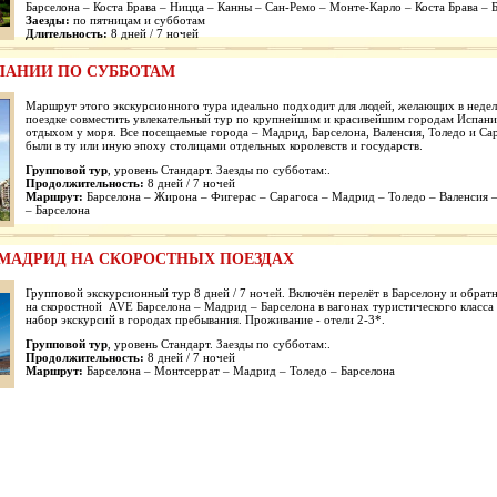
Барселона – Коста Брава – Ницца – Канны – Сан-Ремо – Монте-Карло – Коста Брава – 
Заезды:
по пятницам и субботам
Длительность:
8 дней / 7 ночей
ПАНИИ ПО СУББОТАМ
Маршрут этого экскурсионного тура идеально подходит для людей, желающих в неде
поездке совместить увлекательный тур по крупнейшим и красивейшим городам Испани
отдыхом у моря. Все посещаемые города – Мадрид, Барселона, Валенсия, Толедо и Са
были в ту или иную эпоху столицами отдельных королевств и государств.
Групповой тур
, уровень Стандарт. Заезды по субботам:.
Продолжительность:
8 дней / 7 ночей
Маршрут:
Барселона – Жирона – Фигерас – Сарагоса – Мадрид – Толедо – Валенсия 
– Барселона
 МАДРИД НА СКОРОСТНЫХ ПОЕЗДАХ
Групповой экскурсионный тур 8 дней / 7 ночей. Включён перелёт в Барселону и обрат
на скоростной AVE Барселона – Мадрид – Барселона в вагонах туристического класса
набор экскурсий в городах пребывания. Проживание - отели 2-3*.
Групповой тур
, уровень Стандарт. Заезды по субботам:.
Продолжительность:
8 дней / 7 ночей
Маршрут:
Барселона – Монтсеррат – Мадрид – Толедо – Барселона