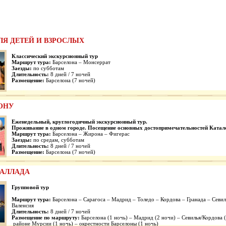
ЛЯ ДЕТЕЙ И ВЗРОСЛЫХ
Классический экскурсионный тур
Маршрут тура:
Барселона – Монсеррат
Заезды:
по субботам
Длительность:
8 дней / 7 ночей
Размещение:
Барселона (7 ночей)
ЛОНУ
Еженедельный, кругл
огодичный экскурсионный тур.
Проживание в одном городе. Посещение основных достопримечательностей Катал
Маршрут тура:
Барселона – Жирона – Фигерас
Заезды:
по средам, субботам
Длительность:
8 дней / 7 ночей
Размещение:
Барселона (7 ночей)
БАЛЛАДА
Групповой тур
Маршрут тура:
Барселона – Сарагоса – Мадрид – Толедо – Кордова – Гранада – Севил
Валенсия
Длительность:
8 дней / 7 ночей
Размещение по маршруту:
Барселона (1 ночь) – Мадрид (2 ночи) – Севилья/Кордова (
районе Мурсии (1 ночь) – окрестности Барселоны (1 ночь)