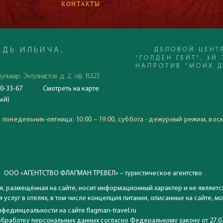
КОНТАКТЫ
ДЕЛОВОЙ ЦЕНТ
ДЬ ИЛЬИЧА,
"ГОЛДЕН ГЕЙТ", 3Й 
НАПРОТИВ "МОИХ 
ульвар Энтузиастов д. 2, оф. В.3.23
0-33-67
Смотреть
на карте
С 23.06.2020
ый)
Время работы офиса:
понедельник-пятница: 10:00
:
понедельник-пятница: 10:00 – 19:00, суббота - дежурный режим, вос
воскресение: выходной
ООО «АГЕНТСТВО ФЛАГМАН ТРЕВЕЛ» – туристическое агентство
, размещённая на сайте, носит информационный характер и не являетс
 услуг в отелях, в том числе концепция питания, описанные на сайте, 
фединцеальности на сайте flagman-travel.ru
обработку персональных данных согласно Федеральному закону от 27.0