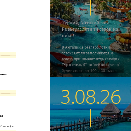
Турция, Анталийская
Ривьера: летний сезон на
пике!
В Анталии в разгаре летний
сезон! Отели заполняются и
вовсю принимают отдыхающих.
Тур в отель 5* на "всё включено"
будет стоить от 100..120 тысяч
онии.
руб. на человека за неделю,
включая перелёт и трансфер.
Погода летняя - воздух в это
3.08.26
время прогревается до 33..35°C, а
водичка в южных регионах
Алании и Сиде 26..28°C. В Кемере
на градус прохладнее... Поехали
ья –
на отдых!
2 ночи) –