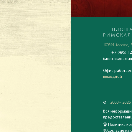
ПЛОЩА
РИМСКАЯ
109544, Москва, Б
+7 (495) 12
(многоканальн
Офис работает
выходной
©
2000 – 2026
Вся информация
предоставления
🔏
Политика кон
📃
Согласие на 