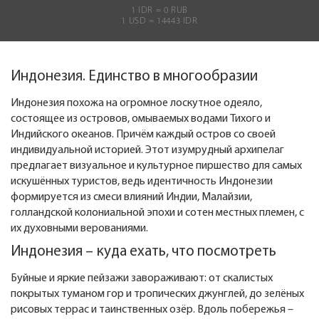
1 IDR = 0 RUB
1 USD = 14443 IDR
Индонезия. Единство в многообразии
Индонезия похожа на огромное лоскутное одеяло,
состоящее из островов, омываемых водами Тихого и
Индийского океанов. Причём каждый остров со своей
индивидуальной историей. Этот изумрудный архипелаг
предлагает визуальное и культурное пиршество для самых
искушённых туристов, ведь идентичность Индонезии
формируется из смеси влияний Индии, Малайзии,
голландской колониальной эпохи и сотен местных племен, с
их духовными верованиями.
Индонезия – куда ехать, что посмотреть
Буйные и яркие пейзажи завораживают: от скалистых
покрытых туманом гор и тропических джунглей, до зелёных
рисовых террас и таинственных озёр. Вдоль побережья –