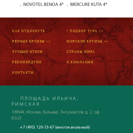
терпимости к чрезвычайно сложным условиям. Но для тех,
NOVOTEL BENOA 4*
MERCURE KUTA 4*
кто хочет получить незабываемые впечатления и опыт,
иметь возможность стать свидетелем древних культур,
которые имели очень мало контактов с внешним миром,
трудно придумать лучший вариант.
КАК ОТДОХНУТЬ
* ПОДБОР ТУРА >>
Калимантан – мангровое царство
РЕЧНЫЕ КРУИЗЫ >>
МОРСКИЕ КРУИЗЫ >>
Авантюрным путешественникам интересен будет
ЛУЧШИЕ ОТЕЛИ
СТРАНЫ МИРА
Калимантан
. Отдых здесь, конечно, не столь экстремален,
как на Папуа, но достаточно насыщен приключениями.
РЕКОМЕНДУЕМ
О КОМПАНИИ
Походы в джунгли, сплав по горным рекам, посещение
традиционной даякской деревни – скучно не будет. А
КОНТАКТЫ
остановиться можно в довольно комфортных условиях в
одном из крупных городов на побережье острова.
Такой разный Сулавеси
ПЛОЩАДЬ ИЛЬИЧА,
Распустивший во все стороны свои щупальца,
РИМСКАЯ
остров
Сулавеси
очень разный, как и вся Индонезия. Каждый из
109544, Москва, Бульвар Энтузиастов д. 2, оф.
«полуостровов» хорош по-своему, но из-за особенностей
В.3.23
рельефа острова, перемещаться по нему сложно и попасть
+7 (495) 120-33-67 (многоканальный)
из одной провинции в другую удобнее по морю. Известен