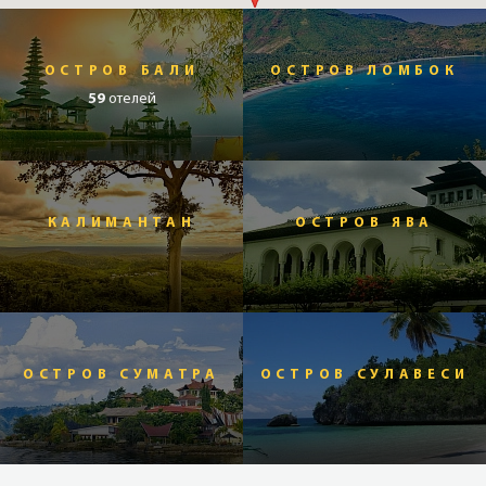
Бали – туристическая столица
Манящий
остров Бали
. Именно это место у многих
ОСТРОВ БАЛИ
ОСТРОВ ЛОМБОК
ассоциируется с райским отдыхом. И не зря: отели здесь
59
отелей
хорошие, пляжи замечательные (правда в основном с
тёмным песком), и есть, где потусоваться. Остров
небольшой, поэтому весьма удобны однодневные
экскурсии. А посмотреть есть что. Весь остров украшают
ухоженные храмы, в которых проводятся, казалось бы,
бесконечные вереницы красочных церемоний. Только
КАЛИМАНТАН
ОСТРОВ ЯВА
основных буддийских храмов на Бали девять, да и в каждой
деревеньке как минимум по три. А ещё природные
достопримечательности, среди которых выделяются
вулканы. Суровые Батур и Агунг особенно впечатляют.
Также необычайно красивы рисовые террасы Убуда. Среди
курортов наиболее известна Кута – небольшой городок на
ОСТРОВ СУМАТРА
ОСТРОВ СУЛАВЕСИ
юге острова. Шумная, разношёрстная, с особым шармом,
Кута популярна и среди сёрферов, и среди обычной
пляжной публики, да и молодожёны облюбовали её для
свадебных церемоний.