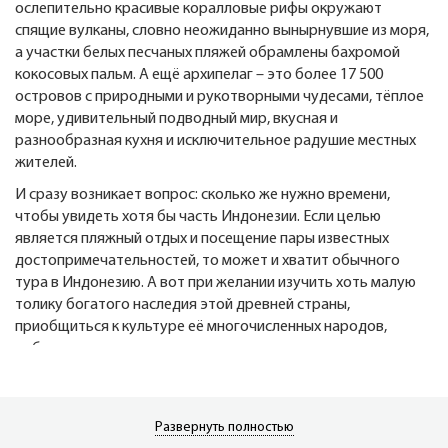
ослепительно красивые коралловые рифы окружают
спящие вулканы, словно неожиданно вынырнувшие из моря,
а участки белых песчаных пляжей обрамлены бахромой
кокосовых пальм. А ещё архипелаг – это более 17 500
островов с природными и рукотворными чудесами, тёплое
море, удивительный подводный мир, вкусная и
разнообразная кухня и исключительное радушие местных
жителей.
И сразу возникает вопрос: сколько же нужно времени,
чтобы увидеть хотя бы часть Индонезии. Если целью
является пляжный отдых и посещение пары известных
достопримечательностей, то может и хватит обычного
тура в Индонезию. А вот при желании изучить хоть малую
толику богатого наследия этой древней страны,
приобщиться к культуре её многочисленных народов,
побывать на различных островах, увидеть самые укромные
уголки – тут, конечно, и месяца, на который выдают визу в
аэропорте страны, не хватит. Поэтому в Индонезию (если
есть возможность) возвращаются снова и снова. Да,
Развернуть полностью
перелёт долог (от 12 часов), отдых не из дешёвых, но