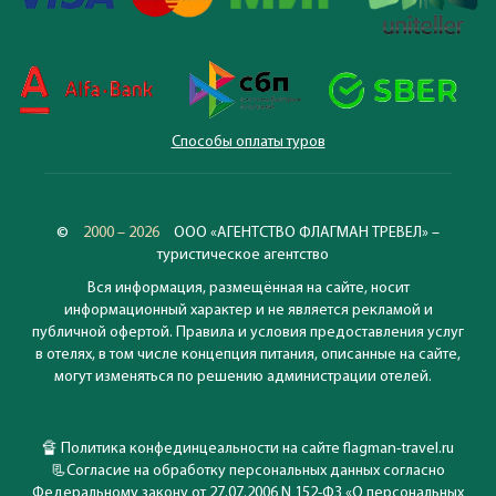
Индонезии, озеро Тоба – самое большое в Юго-Восточной
Азии и многочисленные национальные парки - эти
заповедники дикой природы.
Вы ещё не собрались на отдых в Индонезию?
Индонезия располагает одним из крупнейших на планете
Способы оплаты туров
оставшихся участков тропического леса с разнообразным
животным и растительным миром. Эта страна всегда
представляла бальзам не только для тела, но и для ума.
Невероятное количество сохранившихся древних
©
2000 – 2026
ООО «АГЕНТСТВО ФЛАГМАН ТРЕВЕЛ» –
памятников, храмовых комплексов, дворцов, смешение
туристическое агентство
самых немыслимых стилей – всё это Индонезия. Страна
Вся информация, размещённая на сайте, носит
большая: расстояние между Ачехом на западе и Папуа на
информационный характер и не является рекламой и
востоке свыше 4000 километров, и каждый уголок имеет
публичной офертой. Правила и условия предоставления услуг
свою культуру, свой быт, свой характерный национальный
в отелях, в том числе концепция питания, описанные на сайте,
колорит. Индонезия разная и каждый может найти здесь
могут изменяться по решению администрации отелей.
свой остров, своё место: кому-то приглянется популярный
Бали, а кто-то выберет неизведанный Калимантан... Главное,
🔏
Политика конфединцеальности на сайте flagman-travel.ru
что выбор есть!
📃
Согласие на обработку персональных данных согласно
Федеральному закону от 27.07.2006 N 152-ФЗ «О персональных