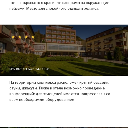
отеля открываются красивые панорамы на окружающие
Близ города тоже много интересных мест. Экскурсии
пейзажи. Место для спокойного отдыха и релакса.
организуют к Ангельской горе – развалинам готической
крепости XIV века; к башенному закрому в замке Зееберг; к
старой мельнице в Бржезовой; к Сватошским скалам –
гранитным образованиям высотой 50 метров.
Развлечения в Карловых Варах
В городе есть ипподром, гольф- и боулинг-клубы,
теннисные корты, бассейны. Местный аэроклуб организует
обзорные полёты.
SPA RESORT SANSSOUCI 4*
Выставки, галереи, театр, концерты, приятные вечера в
уютных ресторанах – городок маленький, но скучно здесь не
На территории комплекса расположен крытый бассейн,
бывает. Проводится множество мероприятий и фестивалей,
сауны, джакузи. Также в отеле возможно проведение
включая Международный кинофестиваль, под которые
конференций: для этих целей имеются конгресс залы со
можно подгадать время отдыха и совместить
всем необходимым оборудованием.
оздоровление с культурной программой.
За здоровьем в Карловы Вары
Шутка о том, что в Карловы Вары нужно приезжать на