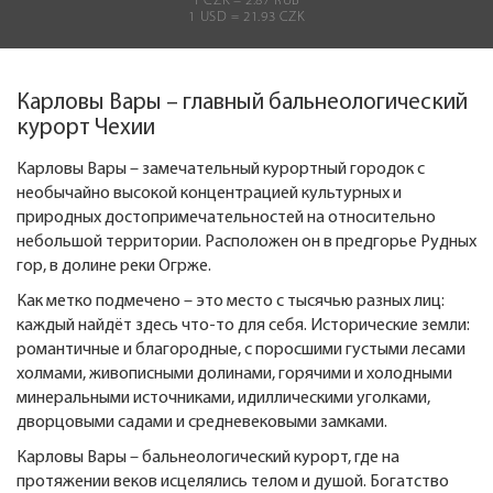
1 CZK = 2.87 RUB
1 USD = 21.93 CZK
Карловы Вары – главный бальнеологический
курорт Чехии
Карловы Вары – замечательный курортный городок с
необычайно высокой концентрацией культурных и
природных достопримечательностей на относительно
небольшой территории. Расположен он в предгорье Рудных
гор, в долине реки Огрже.
Как метко подмечено – это место с тысячью разных лиц:
каждый найдёт здесь что-то для себя. Исторические земли:
романтичные и благородные, с поросшими густыми лесами
холмами, живописными долинами, горячими и холодными
минеральными источниками, идиллическими уголками,
дворцовыми садами и средневековыми замками.
Карловы Вары – бальнеологический курорт, где на
протяжении веков исцелялись телом и душой. Богатство