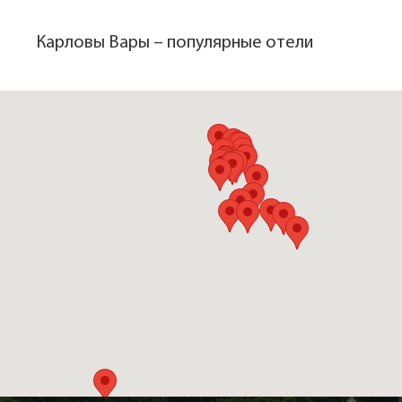
респектабельно, как и представители высшего общества
прошлых лет.
Карловы Вары – популярные отели
Колоннады Карловых Вар
Природные минеральные воды карловарских источников
применяют в основном внутрь. Питьевые бюветы
расположены в специальных павильонах – колоннадах,
являющихся главными достопримечательностями города.
Ротонды и колоннады считаются архитектурной
особенностью чешских курортов. Но они не только
украшают город, а ещё весьма удобны для прогулок в
непогоду.
Изящная Мельничная (Млынска) колоннада растянулась
вдоль набережной реки Теплы на 132 метра. Несколько
питьевых бюветов, оркестровая яма, 124 коринфские
колонны, барельефы, украшающие стены, скульптурные
изображения 12 месяцев на балюстраде – красота
неописуемая.
Белоснежная Рыночная (Тржна) колоннада чем-то