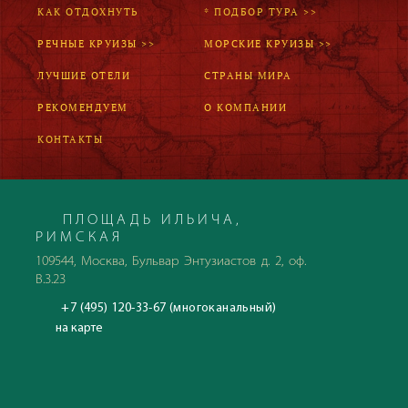
КАК ОТДОХНУТЬ
* ПОДБОР ТУРА >>
РЕЧНЫЕ КРУИЗЫ >>
МОРСКИЕ КРУИЗЫ >>
ЛУЧШИЕ ОТЕЛИ
СТРАНЫ МИРА
РЕКОМЕНДУЕМ
О КОМПАНИИ
КОНТАКТЫ
ПЛОЩАДЬ ИЛЬИЧА,
РИМСКАЯ
109544, Москва, Бульвар Энтузиастов д. 2, оф.
В.3.23
+7 (495) 120-33-67 (многоканальный)
на карте