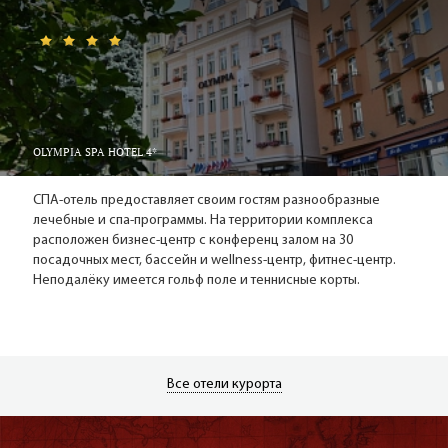
лечение дней на 15-20 три года подряд, а потом каждый год,
отчасти справедлива. Двух – трёхнедельный курс СПА-
процедур и приёма минеральной водички вкупе с
дозированной ходьбой и плаванием в бассейне с
термальной водой дают потрясающий заряд бодрости на
целый год, а также эффективно снижают частоту
рецидивов хронических недугов. Приятно отдохнуть и
OLYMPIA SPA HOTEL 4*
подлечиться в столь живописном месте. Приезжайте!
Карловы Вары всегда рады гостям.
СПА-отель предоставляет своим гостям разнообразные
лечебные и спа-программы. На территории комплекса
расположен бизнес-центр с конференц залом на 30
посадочных мест, бассейн и wellness-центр, фитнес-центр.
Неподалёку имеется гольф поле и теннисные корты.
Все отели курорта