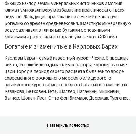
бьющих из-под земли минеральных источников и мягкий
климат умножали веру в избавление практически от всех
недугов. Жаждущие приезжали на лечение в Западную
Богемию со времен средневековья, а местную минеральную
воду разливали в глиняные бутылки с оловянными
крышками и развозили по стране уже с конца XIX века.
Богатые и знаменитые в Карловых Варах
Карловы Вары – самый известный курорт Чехии. В прошлые
века здесь любили отдыхать императоры, короли, русские
цари. Город в период своего расцвета был чем-то вроде
современного роскошного морского или дорогого
альпийского курорта: место отдыха богатых и знаменитых.
Казанова, Бетховен, Гете, Шиллер, Паганини, Мицкевич,
Вагнер, Шопен, Лист, Отто фон Бисмарк, Дворжак, Тургенев,
Вяземский, Гоголь, Пётр I, Зигмунд Фрейд, Карл Маркс и
другие не менее известные личности «отметились» в
Карловых Варах.
Развернуть полностью
И сегодня отдыхающие, степенно прогуливающиеся по
набережной вдоль реки, подчас выглядят столь же