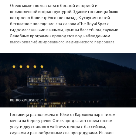
довольно компактный и, как и вся Чехия, безумно красивый.
Отель может похвастаться богатой историей и
В Карловых Варах много памятников: Дворжаку, Сметане,
великолепной инфраструктурой. Здание гостиницы было
Бетховену, бюстов Петру I, Мицкевичу, Гёте, Шиллеру.
построено более трёхсот лет назад. К услугам гостей
бесплатное посещение спа-салона «The Royal Spa» с
Карловы Вары: экскурсии, шоппинг
гидромассажными ванными, крытым бассейном, саунами.
Лечебные программы проводятся под наблюдением
Бехеровку в шутку называют «Источник № 13» в дополнение
высококвалифицированного медицинского персонала.
к природным двенадцати. Экскурсия в музей Яна Бехера –
это не только знакомство с технологией производства
классического чешского ликёра, но ещё возможность
продегустировать различные сорта и купить Бехеровку «из
первых рук» по весьма привлекательной цене.
Любопытно побывать в музее стекольного завода «Мозер»
и посетить производственные цеха. Именно изделия из
знаменитого богемского стекла и из местного фарфора
RETRO RIVERSIDE 5*
покупают в качестве сувениров в дополнение к Бехеровке.
Ещё в Карловых Варах очень вкусные вафли (облатки). На
Гостиница расположена в 10 км от Карловых вар в тихом
месте эти сладости лучше покупать поштучно (их продают
места на берегу реки. Отель предлагает своим гостям
тёплыми), а в подарок друзьям можно привезти в
услуги двухэтажного wellness-центра с бассейном,
коробочках.
саунами и разнообразными спа-процедурами. Из окон