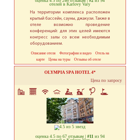
оценка 4.5 по 246 отзывам |
#2
из 94
отелей в Karlovy Vary
На территории комплекса расположен
крытый бассейн, сауны, джакузи. Также в
отеле возможно проведение
конференций: для этих целей имеются
конгресс залы со всем необходимым
оборудованием.
Описание отеля
Фотографии и видео
Отель на
карте
Цены на туры
Отзывы об отеле
OLYMPIA SPA HOTEL 4*
Цена по запросу
оценка 4.5 по 67 отзывам |
#11
из 94