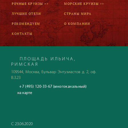
РЕЧНЫЕ КРУИЗЫ >>
МОРСКИЕ КРУИЗЫ >>
ЛУЧШИЕ ОТЕЛИ
СТРАНЫ МИРА
РЕКОМЕНДУЕМ
О КОМПАНИИ
КОНТАКТЫ
ПЛОЩАДЬ ИЛЬИЧА,
РИМСКАЯ
109544, Москва, Бульвар Энтузиастов д. 2, оф.
В.3.23
+7 (495) 120-33-67 (многоканальный)
на карте
С 23.06.2020