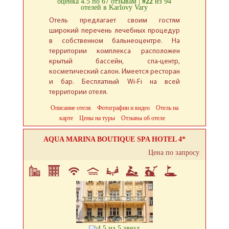
оценка 4.5 по 67 отзывам |
#22
из 94
отелей в Karlovy Vary
Отель предлагает своим гостям
широкий перечень лечебных процедур
в собственном бальнеоцентре. На
территории комплекса расположен
крытый бассейн, спа-центр,
косметический салон. Имеется ресторан
и бар. Бесплатный Wi-Fi на всей
территории отеля.
Описание отеля
Фотографии и видео
Отель на
карте
Цены на туры
Отзывы об отеле
AQUA MARINA BOUTIQUE SPA HOTEL 4*
Цена по запросу