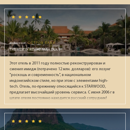
активного отдыха, хороший песчаный пляж и живой
красивый риф.
Индонезия,
ОСТРОВ БАЛИ
THE WESTIN RESORT NUSA DUA 5*
Этот отель в 2011 году полностью реконструирован и
сменил имидж (потрачено 12 млн. долларов): его лозунг
"роскошь и современность", в национальном
индонезийском стиле, но при этом с элементами high-
tech. Отель, по-прежнему относящийся к STARWOOD,
предлагает высочайший уровень сервиса. С июня 2006 г в
штате отеля постоянно находится русский сотрудник!