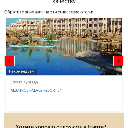
качеству
Обратите внимание на эти египетские отели:
keyboard_arrow_left
keyboard_arrow_right
Рекомендуем
Египет. Хургада
ALBATROS PALACE RESORT 5*
Хотите хорошо отдохнуть в Египте?