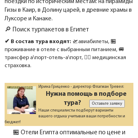
поездки по историческим местам: на пирамиды
Гизы в Каир, в Долину царей, в древние храмы в
Луксоре и Канаке.
🔎 Поиск турпакетов в Египет
✔ В состав тура входят:
🛫авиабилеты, 🏪
проживание в отеле с выбранным питанием, 🚐
трансфер а\порт-отель-а\порт, 👩‍⚕️ медицинская
страховка.
Ирина Гриценко - директор Флагман Тревел:
Нужна помощь в подборе
тура?
Оставьте заявку
Наши специалисты подберут варианты
вашего отдыха учитывая ваши потребности и
бюджет!
🏪 Отели Египта оптимальные по цене и