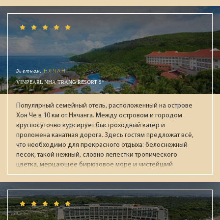
пар и отдыха с детьми.
Вьетнам,
НЯЧАНГ
VINPEARL NHA TRANG RESORT 5*
Популярный семейный отель, расположенный на острове
Хон Че в 10 км от Нячанга. Между островом и городом
круглосуточно курсирует быстроходный катер и
проложена канатная дорога. Здесь гостям предложат всё,
что необходимо для прекрасного отдыха: белоснежный
песок, такой нежный, словно лепестки тропического
цветка, мерцающее бирюзовое море и чистейший
воздух, несущий в себе крошечные капельки морской
воды. На острове располагаются большой парк
развлечений VinWonders, океанариум, дельфинарий,
поле для гольфа, теннисные корты принадлежащие
отелю. Сам комплекс Vinpaerl был открыт в 2003 году