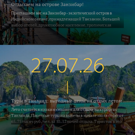
Отдыхаем на острове Занзибар!
Приглашаем вас на Занзибар - экзотический остров в
Индийском океане, принадлежащий Танзании. Большой
выбор отелей, дружелюбное население, тропическая
природа и, конечно, песчаные пляжи привлекают на
Занзибар ежегодно десятки тысяч туристов со всех концов
Земли. С 2 июля на остров выполняет прямые рейсы а\к Air
Tanzania. Российские ведущие туроператоры взяли блоки
мест на рейсах азиатских и африканских авиакомпаний с
27.07.26
удобными стыковками по хорошим ценам. Мы предлагаем
воспользоваться этой возможностью и рвануть на отдых в
Африку.
Туры в Таиланд: выгодные цены на отдых летом
Лето считается низким сезоном для отдыха на курортах
Таиланда. Пакетные туры на вылеты в начале июля стоят от
65..75 тысяч руб./чел. за 10..12 ночей отдыха. Туристов в это
время относительно немного, отели стоят заполненные
наполовину, но зато сервис в это время лучше. Несмотря на