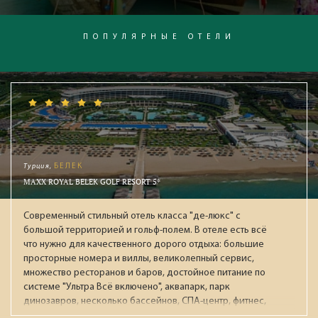
периодически идущие дождики, гарантируем массу
интересных впечатлений и ровный загар после яркого
тайского солнца. Поехали в Таиланд! Насладимся юго-
ПОПУЛЯРНЫЕ ОТЕЛИ
восточной экзотикой!
Турция,
БЕЛЕК
MAXX ROYAL BELEK GOLF RESORT 5*
Современный стильный отель класса "де-люкс" с
большой территорией и гольф-полем. В отеле есть всё
что нужно для качественного дорого отдыха: большие
просторные номера и виллы, великолепный сервис,
множество ресторанов и баров, достойное питание по
системе "Ультра Всё включено", аквапарк, парк
динозавров, несколько бассейнов, СПА-центр, фитнес,
ночной клуб, боулинг. Рекомендуется для обеспеченных