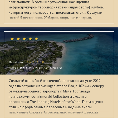
павильонами. В гостинце ухоженная, насыщенная
инфраструктурой территория граничащая с гольф клубом,
которым могут пользоваться постояльцы отеля. К услугам
гостей 5 ресторанов, 20 баров, открытые и закрытые
бассейны (в т.ч. с подогревом зимой), аквапарк с 13
воднымии горками, СПА-центр, тренажёрный зал, детская
зона (Kids & Junior Club), круглосуточный зал ожидания при
раннем заезде / позднем выезде. В течении дня работает
анимационная команда, а по вечерам проходят
театрализованные представления с приглашенными
артистами. В "Ультра Всё включено" входят брендовые
напитки мировых производителей: виски, коньяки,
Мальдивы,
РАА АТОЛЛ
мартини, водка, джины, ромы и ликеры. На пляже целый
EMERALD MALDIVES RESORT & SPA 5*
день мороженное, вафли, фрукты. За номерами
закреплены персональные помошники. Рекомендуем для
Стильный отель "всё включено", открылся в августе 2019
взыскательной публики.
года на острове Фасменду в атолле Раа, в 162 км к северу
от международного аэропорта г. Мале. Гостиница
принадлежит сети Emerald Collection и входит в
ассоциацию The Leading Hotels of the World. Гости оценят
стильно оформленные береговые и водные виллы,
изысканные блюда в 4х ресторанах, отличный детский
клуб с большой территорией, широкие возможности для