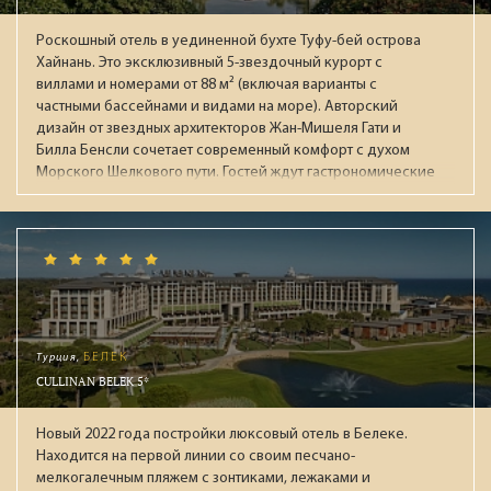
Роскошный отель в уединенной бухте Туфу-бей острова
Хайнань. Это эксклюзивный 5-звездочный курорт с
виллами и номерами от 88 м² (включая варианты с
частными бассейнами и видами на море). Авторский
дизайн от звездных архитекторов Жан-Мишеля Гати и
Билла Бенсли сочетает современный комфорт с духом
Морского Шелкового пути. Гостей ждут гастрономические
рестораны, огромный бассейн, премиальный спа-центр
Auriga и приватный пляж. Лауреат престижных наград
(Condé Nast Traveller, National Geographic), идеален для
взыскательных путешественников, ищущих уединение и
высочайший уровень сервиса.
Турция,
БЕЛЕК
CULLINAN BELEK 5*
Новый 2022 года постройки люксовый отель в Белеке.
Находится на первой линии со своим песчано-
мелкогалечным пляжем с зонтиками, лежаками и