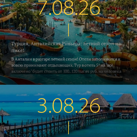
7.08.26
Турция, Анталийская Ривьера: летний сезон на
пике!
В Анталии в разгаре летний сезон! Отели заполняются и
вовсю принимают отдыхающих. Тур в отель 5* на "всё
включено" будет стоить от 100..120 тысяч руб. на человека
за неделю, включая перелёт и трансфер. Погода летняя -
воздух в это время прогревается до 33..35°C, а водичка в
южных регионах Алании и Сиде 26..28°C. В Кемере на
градус прохладнее... Поехали на отдых!
3.08.26