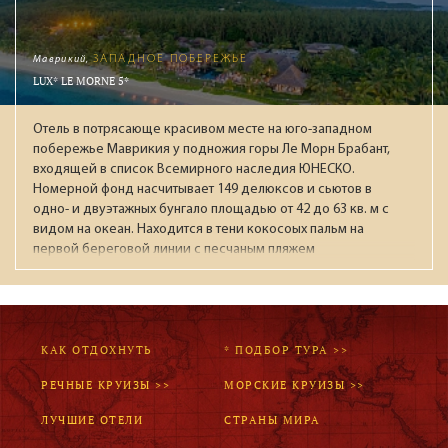
Маврикий,
ЗАПАДНОЕ ПОБЕРЕЖЬЕ
LUX* LE MORNE 5*
Отель в потрясающе красивом месте на юго-западном
побережье Маврикия у подножия горы Ле Морн Брабант,
входящей в список Всемирного наследия ЮНЕСКО.
Номерной фонд насчитывает 149 делюксов и сьютов в
одно- и двуэтажных бунгало площадью от 42 до 63 кв. м с
видом на океан. Находится в тени кокосоых пальм на
первой береговой линии с песчаным пляжем
протяженностью около 800 метров в защищенной лагуной
для плавания . В инфраструктуру входят 4 открытых
бассейна, спа-центр LUX* Me с сауной, хаммамом,
джакузи и массажными кабинетами, а также тренажерный
зал. Питание обеспечивают ресторан The Kitchen
КАК ОТДОХНУТЬ
* ПОДБОР ТУРА >>
(международная кухня), The Beach (средиземноморская
РЕЧНЫЕ КРУИЗЫ >>
МОРСКИЕ КРУИЗЫ >>
кухня на пляже) и EAST (тайская кухня). Гости оценят
стильный лаунж-бар и кафе LUX* с фирменным молотым
ЛУЧШИЕ ОТЕЛИ
СТРАНЫ МИРА
кофе собственного производства. Для детей работают