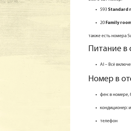
593
Standard 
20
Family roo
также есть номера Su
Питание в 
AI – Всё включ
Номер в от
фен: в номере,
кондиционер: 
телефон