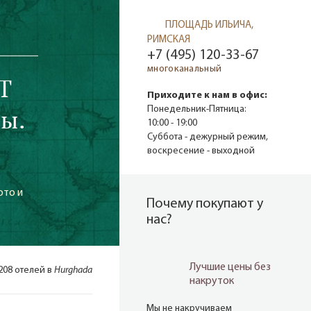
ПЛОЩАДЬ ИЛЬИЧА,
РИМСКАЯ
+7 (495) 120-33-67
многоканальный
T
Приходите к нам в офис:
ры.
Понедельник-Пятница:
10:00 - 19:00
Суббота - дежурный режим,
воскресение - выходной
ото и
Почему покупают у
нас?
Лучшие цены без
 208 отелей в
Hurghada
накруток
Мы не накручиваем