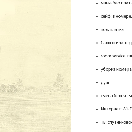
мини-бар плат
сейф: в номере
пол: плитка
балкон или тер
room service: п
уборка номера
душ
смена белья: е
Интернет: Wi-F
ТВ: спутниковое