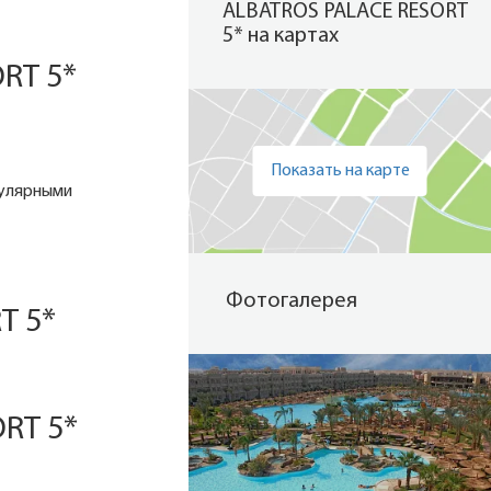
ALBATROS PALACE RESORT
5* на картах
RT 5*
Показать на карте
пулярными
Фотогалерея
T 5*
RT 5*