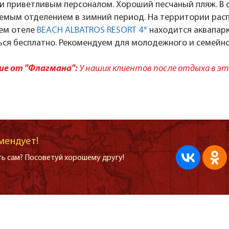
и приветливым персоналом. Хороший песчаный пляж. В 
емым отделением в зимний период. На территории расп
нем отеле
BEACH ALBATROS RESORT 4*
находится аквапар
ься бесплатно. Рекомендуем для молодежного и семейно
е от "Флагмана":
У наших клиентов после отдыха в э
мендует!
ь сам? Посоветуй хорошему другу!