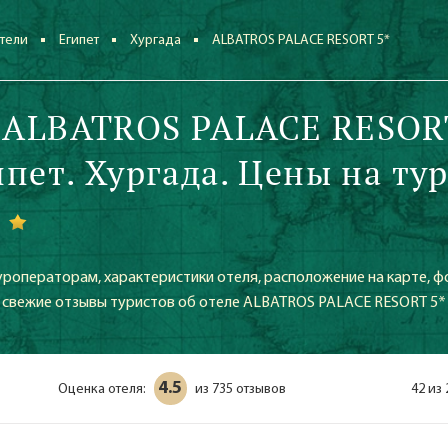
тели
Египет
Хургада
ALBATROS PALACE RESORT 5*
 ALBATROS PALACE RESOR
ипет. Хургада. Цены на ту
уроператорам, характеристики отеля, расположение на карте, ф
же свежие отзывы туристов об отеле ALBATROS PALACE RESORT 5*
4.5
Оценка отеля:
735 отзывов
42 из
из