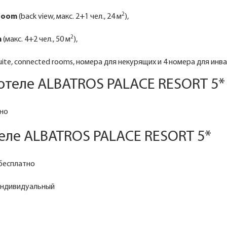
2
room
(back view, макс. 2+1 чел., 24 м
),
2
m
(макс. 4+2 чел., 50 м
),
ite, connected rooms, номера для некурящих и 4 номера для инв
отеле ALBATROS PALACE RESORT 5*
ено
еле ALBATROS PALACE RESORT 5*
 бесплатно
индивидуальный