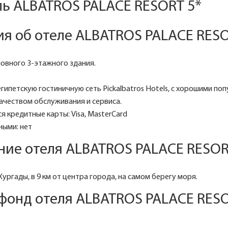
ль ALBATROS PALACE RESORT 5*
я об отеле ALBATROS PALACE RESO
новного 3-этажного здания.
египетскую гостиничную сеть Pickalbatros Hotels, с хорошими по
качеством обслуживания и сервиса.
я кредитные карты: Visa, MasterCard
ными: нет
ние отеля ALBATROS PALACE RESOR
Хургады, в 9 км от центра города, на самом берегу моря.
фонд отеля ALBATROS PALACE RESO