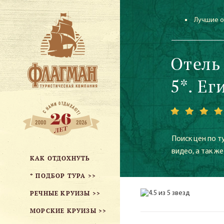
Лучшие о
Отель
5*. Ег
Поиск цен по т
видео, а так 
КАК ОТДОХНУТЬ
* ПОДБОР ТУРА >>
РЕЧНЫЕ КРУИЗЫ >>
МОРСКИЕ КРУИЗЫ >>