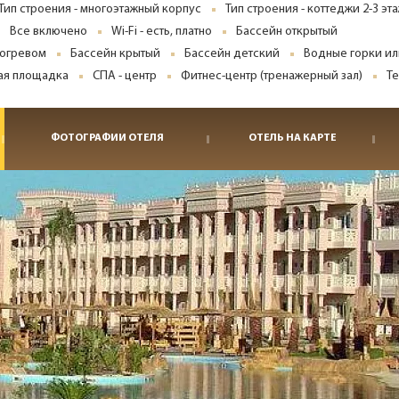
Тип строения - многоэтажный корпус
Тип строения - коттеджи 2-3 эт
Все включено
Wi-Fi - есть, платно
Бассейн открытый
догревом
Бассейн крытый
Бассейн детский
Водные горки ил
ая площадка
СПА - центр
Фитнес-центр (тренажерный зал)
Т
ФОТОГРАФИИ ОТЕЛЯ
ОТЕЛЬ НА КАРТЕ