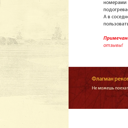
номерами 
подогрева
А в сосед
пользоват
Примечани
отзывы!
Флагман реко
Не можешь поехат