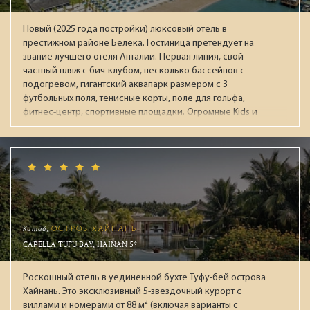
пускают посторонних. В каждом корпусе есть свой
ресторан для завтраков (ресторан Orchid и детский мини-
Новый (2025 года постройки) люксовый отель в
клуб в Deluxe, ресторан Lotus в корпусе Executive).
престижном районе Белека. Гостиница претендует на
Рекомендуем для семейного отдыха с детьми.
звание лучшего отеля Анталии. Первая линия, свой
частный пляж с бич-клубом, несколько бассейнов с
подогревом, гигантский аквапарк размером с 3
футбольных поля, тенисные корты, поле для гольфа,
фитнес-центр, спортивные площадки. Огромные Kids и
Junior Club. Фишка отеля: Rooftop (18+) на крыше 8го
этажа: панорамный бассейн, ресторан и зал для фитнеса с
захватывающими видами на окрестности. Два СПА-центра
площадью 4500 кв.м и 1500 кв.м. Все номера: просторные
съюты от 110м² и виллы с бассейнами от 95м² с системой
"умный дом" и консьерж-сервисом. Гостей ждут 8
тематических ресторанов, в 10 барах авторские коктейли
и премиальные напитки.
Китай,
ОСТРОВ ХАЙНАНЬ
CAPELLA TUFU BAY, HAINAN 5*
Роскошный отель в уединенной бухте Туфу-бей острова
Хайнань. Это эксклюзивный 5-звездочный курорт с
виллами и номерами от 88 м² (включая варианты с