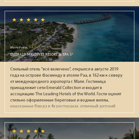
бассейны (в т.ч. с подогревом зимой), аквапарк с 13
воднымии горками, СПА-центр, тренажёрный зал, детская
зона (Kids & Junior Club), круглосуточный зал ожидания при
раннем заезде / позднем выезде. В течении дня работает
анимационная команда, а по вечерам проходят
театрализованные представления с приглашенными
артистами. В "Ультра Всё включено" входят брендовые
напитки мировых производителей: виски, коньяки,
Мальдивы,
РАА АТОЛЛ
мартини, водка, джины, ромы и ликеры. На пляже целый
EMERALD MALDIVES RESORT & SPA 5*
день мороженное, вафли, фрукты. За номерами
закреплены персональные помошники. Рекомендуем для
Стильный отель "всё включено", открылся в августе 2019
взыскательной публики.
года на острове Фасменду в атолле Раа, в 162 км к северу
от международного аэропорта г. Мале. Гостиница
принадлежит сети Emerald Collection и входит в
ассоциацию The Leading Hotels of the World. Гости оценят
стильно оформленные береговые и водные виллы,
изысканные блюда в 4х ресторанах, отличный детский
клуб с большой территорией, широкие возможности для
активного отдыха, хороший песчаный пляж и живой
красивый риф.