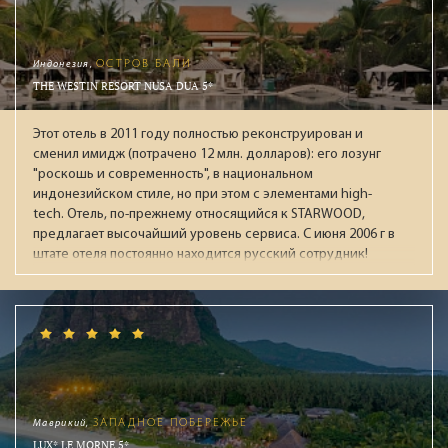
Индонезия,
ОСТРОВ БАЛИ
THE WESTIN RESORT NUSA DUA 5*
Этот отель в 2011 году полностью реконструирован и
сменил имидж (потрачено 12 млн. долларов): его лозунг
"роскошь и современность", в национальном
индонезийском стиле, но при этом с элементами high-
tech. Отель, по-прежнему относящийся к STARWOOD,
предлагает высочайший уровень сервиса. С июня 2006 г в
штате отеля постоянно находится русский сотрудник!
Маврикий,
ЗАПАДНОЕ ПОБЕРЕЖЬЕ
LUX* LE MORNE 5*