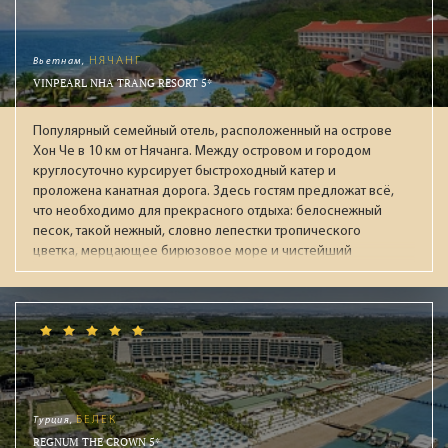
Вьетнам,
НЯЧАНГ
VINPEARL NHA TRANG RESORT 5*
Популярный семейный отель, расположенный на острове
Хон Че в 10 км от Нячанга. Между островом и городом
круглосуточно курсирует быстроходный катер и
проложена канатная дорога. Здесь гостям предложат всё,
что необходимо для прекрасного отдыха: белоснежный
песок, такой нежный, словно лепестки тропического
цветка, мерцающее бирюзовое море и чистейший
воздух, несущий в себе крошечные капельки морской
воды. На острове располагаются большой парк
развлечений VinWonders, океанариум, дельфинарий,
поле для гольфа, теннисные корты принадлежащие
отелю. Сам комплекс Vinpaerl был открыт в 2003 году
(корпус Executive), и в 2007 году (корпус Deluxe),
реновация проводилась в 2016 году. Помимо двух 5-
этажных зданий есть еще 57 вилл с бассейнами. Оба
Турция,
БЕЛЕК
корпуса находятся рядом с пляжем на который не
REGNUM THE CROWN 5*