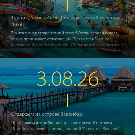
Турция, Анталийская Ривьера: летний сезон на
пике!
В Анталии в разгаре летний сезон! Отели заполняются и
вовсю принимают отдыхающих. Тур в отель 5* на "всё
включено" будет стоить от 100..120 тысяч руб. на человека
за неделю, включая перелёт и трансфер. Погода летняя -
воздух в это время прогревается до 33..35°C, а водичка в
южных регионах Алании и Сиде 26..28°C. В Кемере на
градус прохладнее... Поехали на отдых!
3.08.26
Отдыхаем на острове Занзибар!
Приглашаем вас на Занзибар - экзотический остров в
Индийском океане, принадлежащий Танзании. Большой
выбор отелей, дружелюбное население, тропическая