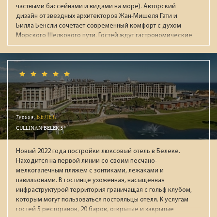
частными бассейнами и видами на море). Авторский
дизайн от звездных архитекторов Жан-Мишеля Гати и
Билла Бенсли сочетает современный комфорт с духом
Морского Шелкового пути. Гостей ждут гастрономические
рестораны, огромный бассейн, премиальный спа-центр
Auriga и приватный пляж. Лауреат престижных наград
(Condé Nast Traveller, National Geographic), идеален для
взыскательных путешественников, ищущих уединение и
высочайший уровень сервиса.
Турция,
БЕЛЕК
CULLINAN BELEK 5*
Новый 2022 года постройки люксовый отель в Белеке.
Находится на первой линии со своим песчано-
мелкогалечным пляжем с зонтиками, лежаками и
павильонами. В гостинце ухоженная, насыщенная
инфраструктурой территория граничащая с гольф клубом,
которым могут пользоваться постояльцы отеля. К услугам
гостей 5 ресторанов, 20 баров, открытые и закрытые