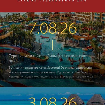
ЛУЧШИЕ ПРЕДЛОЖЕНИЯ ДНЯ
7.08.26
Турция, Анталийская Ривьера: летний сезон на
пике!
В Анталии в разгаре летний сезон! Отели заполняются и
вовсю принимают отдыхающих. Тур в отель 5* на "всё
включено" будет стоить от 100..120 тысяч руб. на человека
за неделю, включая перелёт и трансфер. Погода летняя -
воздух в это время прогревается до 33..35°C, а водичка в
южных регионах Алании и Сиде 26..28°C. В Кемере на
градус прохладнее... Поехали на отдых!
3.08.26