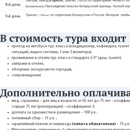
Завтрак. Выезд
в Брест
, транзит
по территориям Чехии и По
(~830 км)
8-й день
Прохождение польско-белорусской границы. Ночной пер
бронированию).
Транзит
по территории Белоруссии и России. Вечером
прибы
(~1050 км)
9-й день
В стоимость тура входит
проезд на автобусе тур. класса (кондиционер, кофеварка, туалет
ситуаций, видео-система, 1 или 2 монитора),
проживание в отелях тур. класса стандарта 2-3* (душ, туалет),
завтраки в отелях,
обзорные экскурсии по городам,
сопровождение
Дополнительно оплачива
мед. страховка – для лиц в возрасте от 65 лет до 75 лет – коэффи
старше 75 лет (репатриация) – коэффициент 3;
доплата за одноместное размещение – 100 у.е.;
топливный сбор – 15 у.е. ;
гарантийный платеж от невыезда
(оплата обязательна)
– 15 у.е.
Мероприятия, отмеченные «*» (выполняются при кол-ве желающих