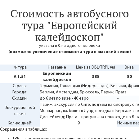
Стоимость автобусного
тура "Европейский
калейдоскоп"
указана в
€
на одного человека
(возможно увеличение стоимости тура в высокий сезон)
№ тура
Название
Цена за DBL/TRPL (
€
)
Виза
Европейский
A 1.51
385
80
калейдоскоп
Страны:
Германия
,
Голландия (Нидерланды)
,
Бельгия
,
Фран
Города:
Берлин
,
Амстердам
,
Брюссель
,
Париж
,
Прага
Скидки:
до 6 лет по визе - 40 евро
-
Париж: экскурсия по Сите, подъем на смотровую 
Экскурсионный
Монпарнас, вх. билет в Лувр, поездка в Версаль с в
пакет:
Диснейленд; Прага – прогулка на теплоходе по Вл
Кол-во дней:
9
Ночные пе
Сокращения в таблицах:
TRPL – проживание одного человека в 3-х местном номере;