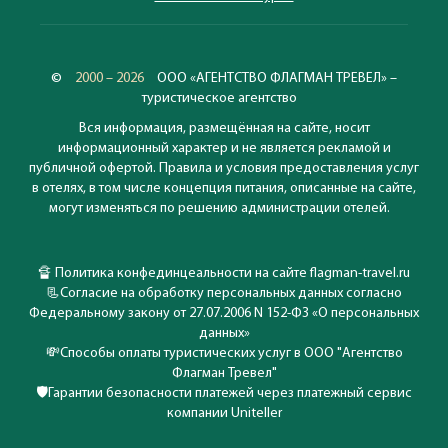
принадлежит сети Emerald Collection и входит в
ассоциацию The Leading Hotels of the World. Гости оценят
стильно оформленные береговые и водные виллы,
изысканные блюда в 4х ресторанах, отличный детский
©
2000 – 2026
ООО «АГЕНТСТВО ФЛАГМАН ТРЕВЕЛ» –
клуб с большой территорией, широкие возможности для
туристическое агентство
активного отдыха, хороший песчаный пляж и живой
Вся информация, размещённая на сайте, носит
красивый риф.
информационный характер и не является рекламой и
публичной офертой. Правила и условия предоставления услуг
в отелях, в том числе концепция питания, описанные на сайте,
могут изменяться по решению администрации отелей.
Индонезия,
ОСТРОВ БАЛИ
THE WESTIN RESORT NUSA DUA 5*
🔏
Политика конфединцеальности на сайте flagman-travel.ru
📃
Согласие на обработку персональных данных согласно
Федеральному закону от 27.07.2006 N 152-ФЗ «О персональных
Этот отель в 2011 году полностью реконструирован и
данных»
сменил имидж (потрачено 12 млн. долларов): его лозунг
💸
Способы оплаты туристических услуг в ООО "Агентство
"роскошь и современность", в национальном
Флагман Тревел"
индонезийском стиле, но при этом с элементами high-
🛡️
Гарантии безопасности платежей через платежный сервис
tech. Отель, по-прежнему относящийся к STARWOOD,
компании Uniteller
предлагает высочайший уровень сервиса. С июня 2006 г в
штате отеля постоянно находится русский сотрудник!