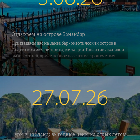
Отдыхаем на острове Занзибар!
Приглашаем вас на Занзибар - экзотический остров в
Индийском океане, принадлежащий Танзании. Большой
выбор отелей, дружелюбное население, тропическая
природа и, конечно, песчаные пляжи привлекают на
Занзибар ежегодно десятки тысяч туристов со всех концов
Земли. С 2 июля на остров выполняет прямые рейсы а\к Air
Tanzania. Российские ведущие туроператоры взяли блоки
мест на рейсах азиатских и африканских авиакомпаний с
27.07.26
удобными стыковками по хорошим ценам. Мы предлагаем
воспользоваться этой возможностью и рвануть на отдых в
Африку.
Туры в Таиланд: выгодные цены на отдых летом