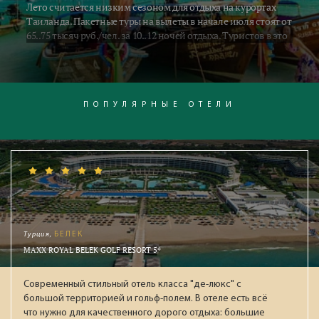
Лето считается низким сезоном для отдыха на курортах
Таиланда. Пакетные туры на вылеты в начале июля стоят от
65..75 тысяч руб./чел. за 10..12 ночей отдыха. Туристов в это
время относительно немного, отели стоят заполненные
наполовину, но зато сервис в это время лучше. Несмотря на
периодически идущие дождики, гарантируем массу
интересных впечатлений и ровный загар после яркого
тайского солнца. Поехали в Таиланд! Насладимся юго-
ПОПУЛЯРНЫЕ ОТЕЛИ
восточной экзотикой!
Турция,
БЕЛЕК
MAXX ROYAL BELEK GOLF RESORT 5*
Современный стильный отель класса "де-люкс" с
большой территорией и гольф-полем. В отеле есть всё
что нужно для качественного дорого отдыха: большие