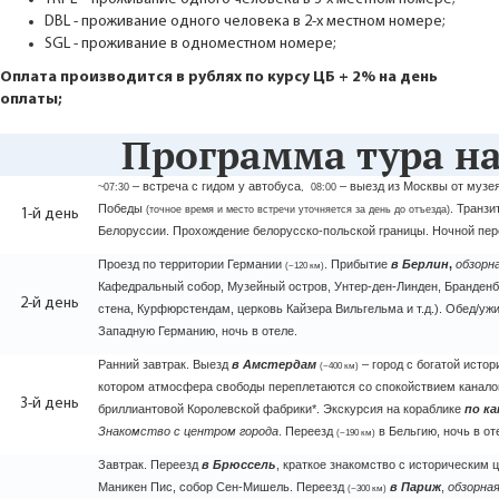
DBL - проживание одного человека в 2-х местном номере;
SGL - проживание в одноместном номере;
Оплата производится в рублях по курсу ЦБ + 2% на день
оплаты;
Программа тура на
– встреча с гидом у автобуса
– выезд из Москвы от музея
~07:30
,
08:00
Победы
. Транзи
(точное время и место встречи уточняется за день до отъезда)
1-й день
Белоруссии. Прохождение белорусско-польской границы. Ночной пе
Проезд по территории Германии
. Прибытие
в
Берлин
,
обзорна
(~120 км)
Кафедральный собор, Музейный остров, Унтер-ден-Линден, Бранденбу
2-й день
стена, Курфюрстендам, церковь Кайзера Вильгельма и т.д.). Обед/уж
Западную Германию, ночь в отеле.
Ранний завтрак. Выезд
в
Амстердам
– город с богатой истор
(~400 км)
котором атмосфера свободы переплетаются со спокойствием канало
3-й день
бриллиантовой Королевской фабрики*. Экскурсия на кораблике
по к
Знакомство с центром города
. Переезд
в Бельгию, ночь в от
(~190 км)
Завтрак. Переезд
в
Брюссель
,
краткое знакомство с историческим ц
Маникен Пис, собор Сен-Мишель. Переезд
в Париж
,
обзорная
(~300 км)