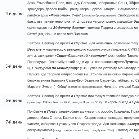
Арка, Елисейские Поля, площадь Согласия, набережные Сены, Эйфе
Трокадеро, Дворец Шайо, Гранд Опера, церковь Мадлен, Вандомская 
4-й день
парфюмерии
«Фрагонар»
. Ужин*
. Свободное в
(согласно бронированию)
факультативные мероприятия:
подъем
на смотровую площадку
ба
1.
или
подъем на
Эйфелеву башню*
–символ Парижа
экскурсия по
€)
2.
Сене*
.
Ночь в отеле
под Парижем
.
(13€)
Завтрак. Свободное время
в Париже
. Для желающих возможны факу
Версаль
– королевскую резиденцию короля-солнца Людовика
XIV
(35 
;
экскурсия
«Сите
–
Латинский квартал»*
: собор Парижс
лет)
2.
(20€)
Правосудия, Люксембургский сад и др.;
посещение
музея Лувр*
3.
(вх
5-й день
;
экскурсия
по Монмартру*
. Гуляя по уютному Монмартру,
€)
4.
(15€)
Парижа, где творили импрессионисты. Это самый высокий парижский
белокаменная базилика Сакре-Кер (базилика Сакре-Кер, аббатство С
Марселя Эмме...). Обед*
. Ночь в отеле
под Пар
(согласно бронированию)
Завтрак. Свободное время
в Париже
или факультативная поездка в 
6-й день
. Вечером выезд
в Пра
(трансфер: 15€+вх.бил.: от 62 €; дети до 11 лет от 55 €)
Прибытие
в
Прагу
,
пешеходная экскурсия по городу
: Градчаны, Праж
дворец, Мала Страна, Карлов мост, Старомесская площадь, среднев
7-й день
часами, лабиринты узких улиц Старого города. Для желающих
экску
обедом/ужином
. Свободное вре
(швед.стол)
(вх.билет + гид + обед/ужин: 28 €)