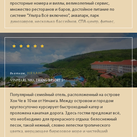
просторные номера и виллы, великолепный сервис,
множество ресторанов и баров, достойное питание по
системе "Ультра Всё включено", аквапарк, парк
динозавров, несколько бассейнов, СПА-центр, фитнес,
ночной клуб, боулинг. Рекомендуется для обеспеченных
пар и отдыха с детьми.
Вьетнам,
НЯЧАНГ
VINPEARL NHA TRANG RESORT 5*
Популярный семейный отель, расположенный на острове
Хон Че в 10 км от Нячанга. Между островом и городом
круглосуточно курсирует быстроходный катер и
проложена канатная дорога. Здесь гостям предложат всё,
что необходимо для прекрасного отдыха: белоснежный
песок, такой нежный, словно лепестки тропического
цветка, мерцающее бирюзовое море и чистейший