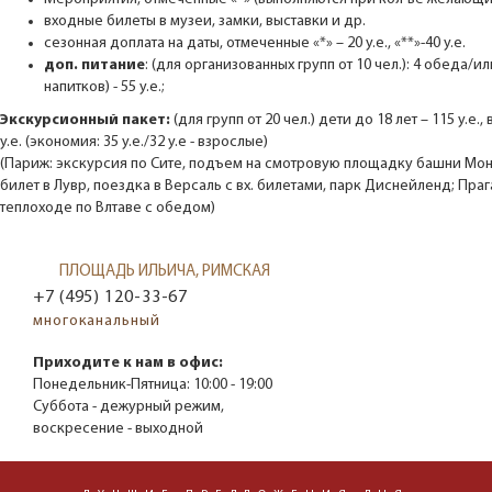
входные билеты в музеи, замки, выставки и др.
сезонная доплата на даты, отмеченные «*» – 20 у.е., «**»-40 у.е.
доп. питание
: (для организованных групп от 10 чел.): 4 обеда/и
напитков) - 55 у.е.;
Экскурсионный пакет
:
(для групп от 20 чел.) дети до 18 лет – 115 у.е.
у.е. (экономия: 35 у.е./32 у.е - взрослые)
(Париж: экскурсия по Сите, подъем на смотровую площадку башни Монп
билет в Лувр, поездка в Версаль с вх. билетами, парк Диснейленд; Праг
теплоходе по Влтаве с обедом)
ПЛОЩАДЬ ИЛЬИЧА, РИМСКАЯ
+7 (495) 120-33-67
многоканальный
Приходите к нам в офис:
Понедельник-Пятница:
10:00 - 19:00
Суббота - дежурный режим,
воскресение - выходной