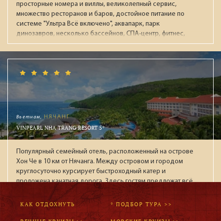
просторные номера и виллы, великолепный сервис,
множество ресторанов и баров, достойное питание по
системе "Ультра Всё включено", аквапарк, парк
динозавров, несколько бассейнов, СПА-центр, фитнес,
ночной клуб, боулинг. Рекомендуется для обеспеченных
пар и отдыха с детьми.
Вьетнам,
НЯЧАНГ
VINPEARL NHA TRANG RESORT 5*
Популярный семейный отель, расположенный на острове
Хон Че в 10 км от Нячанга. Между островом и городом
круглосуточно курсирует быстроходный катер и
проложена канатная дорога. Здесь гостям предложат всё,
что необходимо для прекрасного отдыха: белоснежный
песок, такой нежный, словно лепестки тропического
КАК ОТДОХНУТЬ
* ПОДБОР ТУРА >>
цветка, мерцающее бирюзовое море и чистейший
воздух, несущий в себе крошечные капельки морской