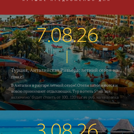
ЛУЧШИЕ ПРЕДЛОЖЕНИЯ ДНЯ
7.08.26
Турция, Анталийская Ривьера: летний сезон на
пике!
В Анталии в разгаре летний сезон! Отели заполняются и
вовсю принимают отдыхающих. Тур в отель 5* на "всё
включено" будет стоить от 100..120 тысяч руб. на человека
за неделю, включая перелёт и трансфер. Погода летняя -
воздух в это время прогревается до 33..35°C, а водичка в
южных регионах Алании и Сиде 26..28°C. В Кемере на
градус прохладнее... Поехали на отдых!
3.08.26