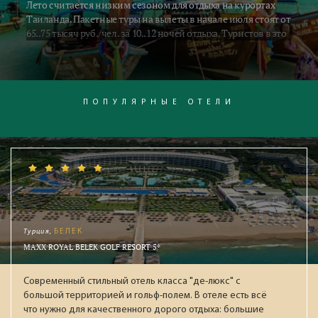
Лето считается низким сезоном для отдыха на курортах
Таиланда. Пакетные туры на вылеты в начале июля стоят от
65..75 тысяч руб./чел. за 10..12 ночей отдыха. Туристов в это
время относительно немного, отели стоят заполненные
наполовину, но зато сервис в это время лучше. Несмотря на
периодически идущие дождики, гарантируем массу
интересных впечатлений и ровный загар после яркого
тайского солнца. Поехали в Таиланд! Насладимся юго-
ПОПУЛЯРНЫЕ ОТЕЛИ
восточной экзотикой!
Турция,
БЕЛЕК
MAXX ROYAL BELEK GOLF RESORT 5*
Современный стильный отель класса "де-люкс" с
большой территорией и гольф-полем. В отеле есть всё
что нужно для качественного дорого отдыха: большие