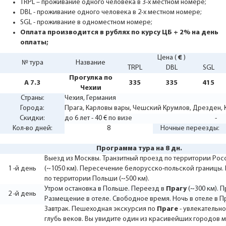
TRPL – проживание одного человека в 3-х местном номере;
DBL - проживание одного человека в 2-х местном номере;
SGL - проживание в одноместном номере;
Оплата производится в рублях по курсу ЦБ + 2% на день
оплаты;
Цена (
€
)
№ тура
Название
TRPL
DBL
SGL
Прогулка по
А 7.3
335
335
415
Чехии
Страны:
Чехия
,
Германия
Города:
Прага
,
Карловы вары
,
Чешский Крумлов
,
Дрезден
,
Скидки:
до 6 лет - 40 € по визе
-
Кол-во дней:
8
Ночные переезды:
Программа тура на 8 дн.
Выезд из Москвы. Транзитный проезд по территории Рос
1 -й день
(~1050 км). Пересечение белорусско-польской границы.
по территории Польши (~500 км).
Утром остановка в Польше. Переезд в
Прагу
(~300 км). П
2 -й день
Размещение в отеле. Свободное время. Ночь в отеле в П
Завтрак. Пешеходная экскурсия по
Праге
- увлекательн
глубь веков. Вы увидите один из красивейших городов м