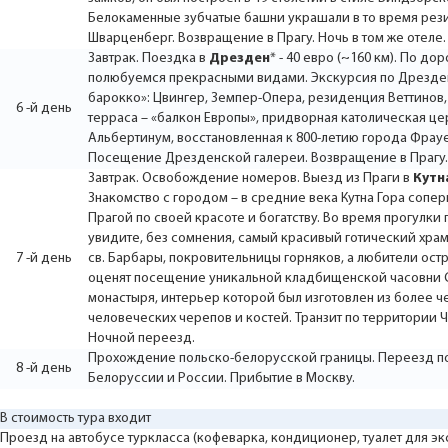
Белокаменные зубчатые башни украшали в то время ре
Шварценберг. Возвращение в Прагу. Ночь в том же отеле.
Завтрак. Поездка в
Дрезден
* - 40 евро (~160 км). По до
полюбуемся прекрасными видами. Экскурсия по Дрезде
барокко»: Цвингер, Земпер-Опера, резиденция Веттинов
6 -й день
терраса – «балкон Европы», придворная католическая це
Альбертинум, восстановленная к 800-летию города Фрауен
Посещение Дрезденской галереи. Возвращение в Прагу. 
Завтрак. Освобождение номеров. Выезд из Праги в
Кутн
Знакомство с городом – в средние века Кутна Гора сопер
Прагой по своей красоте и богатству. Во время прогулки 
увидите, без сомнения, самый красивый готический храм
7 -й день
св. Барбары, покровительницы горняков, а любители ос
оценят посещение уникальной кладбищенской часовни 
монастыря, интерьер которой был изготовлен из более ч
человеческих черепов и костей. Транзит по территории 
Ночной переезд.
Прохождение польско-белорусской границы. Переезд п
8 -й день
Белоруссии и России. Прибытие в Москву.
В стоимость тура входит
Проезд на автобусе туркласса (кофеварка, кондиционер, туалет для э