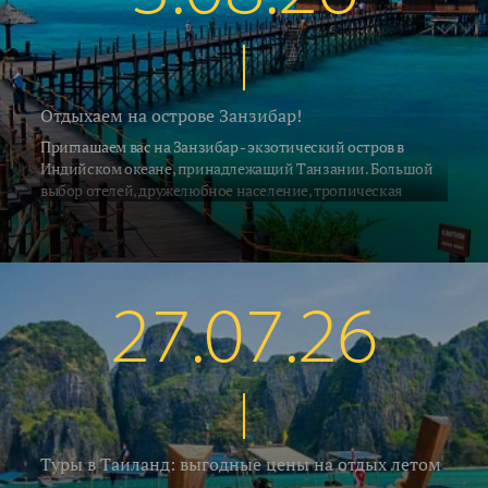
Отдыхаем на острове Занзибар!
Приглашаем вас на Занзибар - экзотический остров в
Индийском океане, принадлежащий Танзании. Большой
выбор отелей, дружелюбное население, тропическая
природа и, конечно, песчаные пляжи привлекают на
Занзибар ежегодно десятки тысяч туристов со всех концов
Земли. С 2 июля на остров выполняет прямые рейсы а\к Air
Tanzania. Российские ведущие туроператоры взяли блоки
мест на рейсах азиатских и африканских авиакомпаний с
27.07.26
удобными стыковками по хорошим ценам. Мы предлагаем
воспользоваться этой возможностью и рвануть на отдых в
Африку.
Туры в Таиланд: выгодные цены на отдых летом