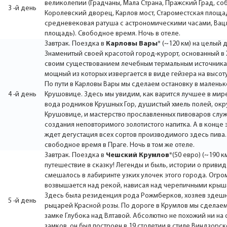
великолепии (Градчаны, Мала Страна, Пражский Град, собо
3 -й день
Королевский дворец, Карлов мост, Староместская площа
средневековая ратуша с астрономическими часами, Вац
площадь). Свободное время. Ночь в отеле.
Завтрак. Поездка в
Карловы Вары
* (~120 км) на целый д
Знаменитый своей красотой город-курорт, основанный в X
своим существованием лечебным термальным источника
мощный из которых извергается в виде гейзера на высоту
По пути в Карловы Вары мы сделаем остановку в малень
4 -й день
Крушовице. Здесь мы увидим, как варится лучшее в мире
вода родников Крушных Гор, душистый хмель полей, ок
Крушовице, и мастерство прославленных пивоваров служ
создания неповторимого золотистого напитка. А в конце 
ждет дегустация всех сортов производимого здесь пива
свободное время в Праге. Ночь в том же отеле.
Завтрак. Поездка в
Чешский Крумлов
*(50 евро) (~190 к
путешествие в сказку! Легенды и быль, истории о привид
смешалось в лабиринте узких улочек этого города. Огр
возвышается над рекой, нависая над черепичными крыш
Здесь была резиденция рода Рожмберков, хозяев здешн
5 -й день
рыцарей Красной розы. По дороге в Крумлов мы сделаем
замке Глубока над Влтавой. Абсолютно не похожий ни на
замков, он был построен в 19 столетии в стиле Виндзорск