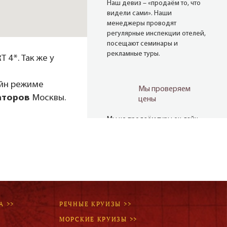
Наш девиз – «продаём то, что
видели сами». Наши
менеджеры проводят
регулярные инспекции отелей,
посещают семинары и
рекламные туры.
 4*. Так же у
айн режиме
Мы проверяем
аторов
Москвы.
цены
Мы не продаём туры он-лайн.
Сначала наш менеджер
убедится в наличии тура по
указанной цене и только после
это связывается с клиентом.
Да! Это не современно, но зато
надёжно!
А >>
РЕЧНЫЕ КРУИЗЫ >>
МОРСКИЕ КРУИЗЫ >>