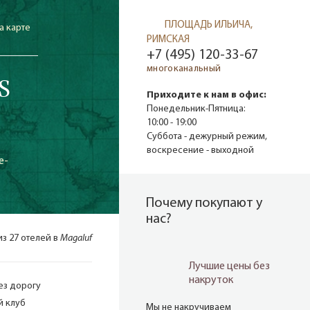
ПЛОЩАДЬ ИЛЬИЧА,
а карте
РИМСКАЯ
+7 (495) 120-33-67
многоканальный
S
Приходите к нам в офис:
Понедельник-Пятница:
10:00 - 19:00
Суббота - дежурный режим,
воскресение - выходной
e-
Почему покупают у
нас?
из 27 отелей в
Magaluf
Лучшие цены без
накруток
ез дорогу
й клуб
Мы не накручиваем