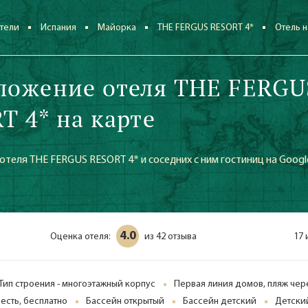
тели
Испания
Майорка
THE FERGUS RESORT 4*
Отель н
ложение отеля THE FERGU
T 4* на карте
теля THE FERGUS RESORT 4* и соседних с ним гостиниц на Googl
4.0
Оценка отеля:
42 отзыва
17 
из
Тип строения - многоэтажный корпус
Первая линия домов, пляж чер
- есть, бесплатно
Бассейн открытый
Бассейн детский
Детски