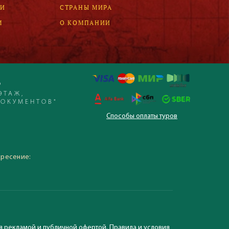
ЛИ
СТРАНЫ МИРА
М
О КОМПАНИИ
Р
ЭТАЖ,
ДОКУМЕНТОВ"
Способы оплаты туров
 – 19:30, суббота,
кресение:
я рекламой и публичной офертой. Правила и условия