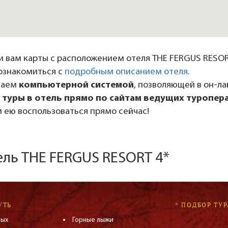
 вам карты с расположением отеля THE FERGUS RESORT
ознакомиться с
подробным описанием отеля
.
даем
компьютерной системой
, позволяющей в он-л
 туры в отель прямо по сайтам ведущих туропер
 ею воспользоваться прямо сейчас!
ель THE FERGUS RESORT 4*
УТЬ
* ПОДБОР ТУР
дых
Горные лыжи