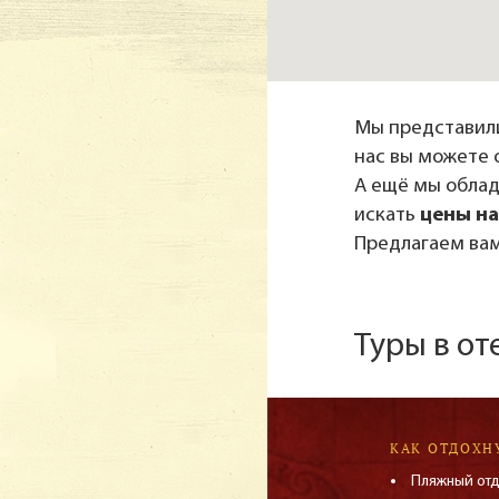
Мы представили
нас вы можете 
А ещё мы обла
искать
цены на
Предлагаем вам
Туры в от
КАК ОТДОХН
Пляжный от