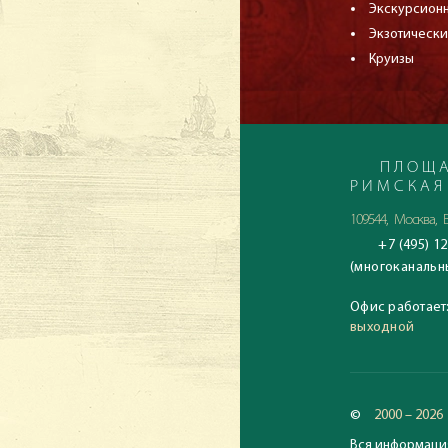
Экскурсион
Экзотически
Круизы
ПЛОЩА
РИМСКАЯ
109544, Москва, Б
+7 (495) 12
(многоканальн
Офис работает
выходной
©
2000 – 2026
Вся информация