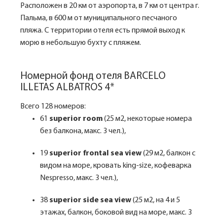
Расположен в 20 км от аэропорта, в 7 км от центра г.
Пальма, в 600 м от муниципального песчаного
пляжа. С территории отеля есть прямой выход к
морю в небольшую бухту с пляжем.
Номерной фонд отеля BARCELO
ILLETAS ALBATROS 4*
Всего 128 номеров:
61
superior room
(25 м2, некоторые номера
без балкона, макс. 3 чел.),
19
superior frontаl sea view
(29 м2, балкон с
видом на море, кровать king-size, кофеварка
Nespresso, макс. 3 чел.),
38
superior side sea view
(25 м2, на 4 и 5
этажах, балкон, боковой вид на море, макс. 3