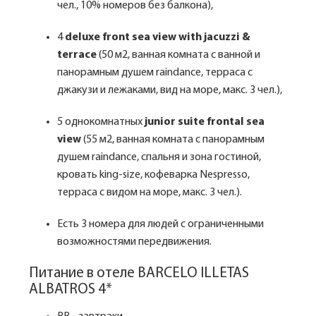
чел., 10% номеров без балкона),
4
deluxe front sea view with jacuzzi &
terrace
(50 м2, ванная комната с ванной и
панорамным душем raindance, терраса с
джакузи и лежаками, вид на море, макс. 3 чел.),
5 однокомнатных
junior suite frontal sea
view
(55 м2, ванная комната с панорамным
душем raindance, спальня и зона гостиной,
кровать king-size, кофеварка Nespresso,
терраса с видом на море, макс. 3 чел.).
Есть 3 номера для людей с ограниченными
возможностями передвижения.
Питание в отеле BARCELO ILLETAS
ALBATROS 4*