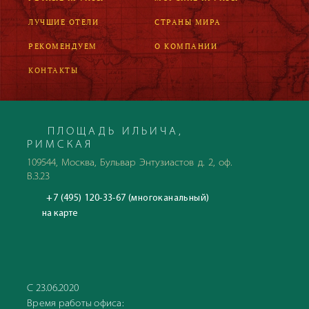
ЛУЧШИЕ ОТЕЛИ
СТРАНЫ МИРА
РЕКОМЕНДУЕМ
О КОМПАНИИ
КОНТАКТЫ
ПЛОЩАДЬ ИЛЬИЧА,
РИМСКАЯ
109544, Москва, Бульвар Энтузиастов д. 2, оф.
В.3.23
+7 (495) 120-33-67 (многоканальный)
на карте
С 23.06.2020
Время работы офиса: