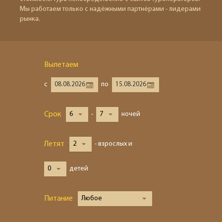
Мы работаем только с надёжными партнёрами - лидерами
рынка.
Вылетаем
с
по
Срок
6
-
7
ночей
Летят
2
- взрослых и
0
детей
Питание
Любое