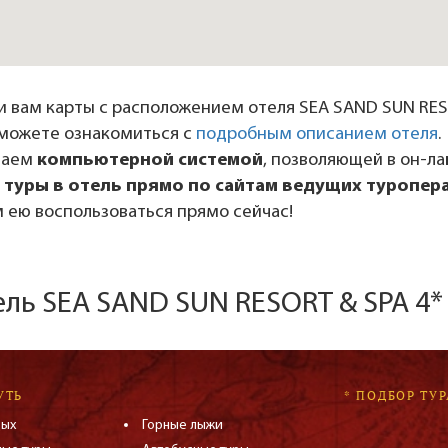
 вам карты с расположением отеля SEA SAND SUN RESO
ы можете ознакомиться с
подробным описанием отеля
.
даем
компьютерной системой
, позволяющей в он-л
 туры в отель прямо по сайтам ведущих туропер
 ею воспользоваться прямо сейчас!
ель SEA SAND SUN RESORT & SPA 4*
УТЬ
* ПОДБОР ТУР
дых
Горные лыжи