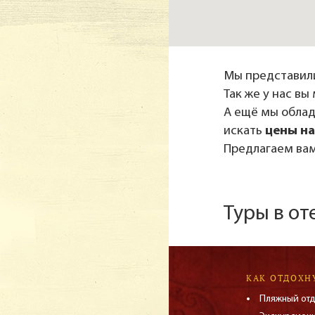
Мы представили
Так же у нас в
А ещё мы обла
искать
цены на
Предлагаем вам
Туры в от
КАК ОТДОХН
Пляжный от