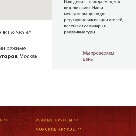
Наш девиз – «продаём то, что
видели сами». Наши
менеджеры проводят
регулярные инспекции отелей,
посещают семинары и
RT & SPA 4*.
рекламные туры.
айн режиме
Мы проверяем
аторов
Москвы.
цены
Мы не продаём туры он-лайн.
Сначала наш менеджер
убедится в наличии тура по
указанной цене и только после
это связывается с клиентом.
Да! Это не современно, но зато
надёжно!
А >>
РЕЧНЫЕ КРУИЗЫ >>
МОРСКИЕ КРУИЗЫ >>