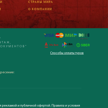
ЛИ
СТРАНЫ МИРА
М
О КОМПАНИИ
Р
ЭТАЖ,
ДОКУМЕНТОВ"
Способы оплаты туров
 – 19:30, суббота,
кресение:
я рекламой и публичной офертой. Правила и условия