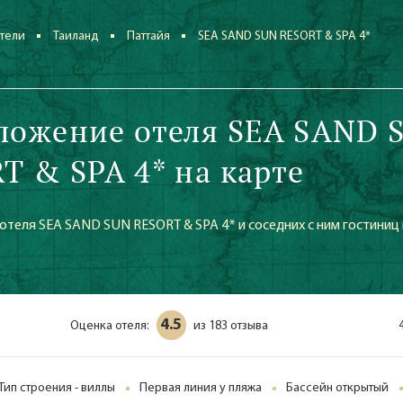
тели
Таиланд
Паттайя
SEA SAND SUN RESORT & SPA 4*
ложение отеля SEA SAND 
T & SPA 4* на карте
теля SEA SAND SUN RESORT & SPA 4* и соседних с ним гостиниц
4.5
Оценка отеля:
183 отзыва
из
Тип строения - виллы
Первая линия у пляжа
Бассейн открытый