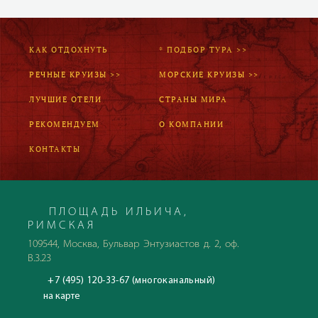
КАК ОТДОХНУТЬ
* ПОДБОР ТУРА >>
РЕЧНЫЕ КРУИЗЫ >>
МОРСКИЕ КРУИЗЫ >>
ЛУЧШИЕ ОТЕЛИ
СТРАНЫ МИРА
РЕКОМЕНДУЕМ
О КОМПАНИИ
КОНТАКТЫ
ПЛОЩАДЬ ИЛЬИЧА,
РИМСКАЯ
109544, Москва, Бульвар Энтузиастов д. 2, оф.
В.3.23
+7 (495) 120-33-67 (многоканальный)
на карте